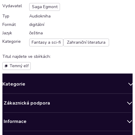
Vydavatel
Saga Egmont
Typ
Audiokniha
Formát
digitální
Jazyk
čeština
Kategorie
Fantasy a sci-fi
Zahraniční literatura
Titul najdete ve sbírkách
:
Temný elf
Kategorie
Novinky
Zákaznická podpora
Bestsellery měsíce
Obchodní podmínky
Podcasty
Informace
Zásady ochrany osobních údajů
AKCE
Předplatné Audioteka Klub