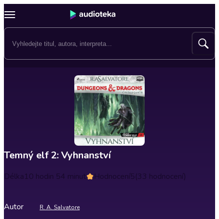
Temný elf 2: Vyhnanství
Délka
10 hodin 54 minut
Hodnocení
5
(33 hodnocení)
Autor
R. A. Salvatore