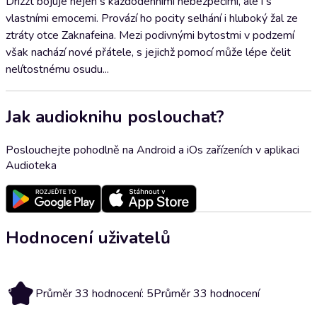
Drizzt bojuje nejen s každodenními nebezpečími, ale i s
vlastními emocemi. Provází ho pocity selhání i hluboký žal ze
ztráty otce Zaknafeina. Mezi podivnými bytostmi v podzemí
však nachází nové přátele, s jejichž pomocí může lépe čelit
nelítostnému osudu...
Jak audioknihu poslouchat?
Poslouchejte pohodlně na Android a iOs zařízeních v aplikaci
Audioteka
Hodnocení uživatelů
5
Průměr 33 hodnocení: 5
Průměr 33 hodnocení