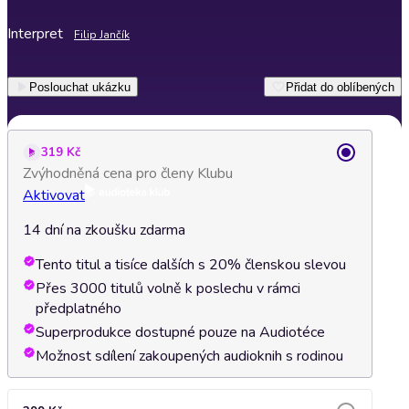
Interpret
Filip Jančík
Poslouchat ukázku
Přidat do oblíbených
319 Kč
Zvýhodněná cena pro členy Klubu
Aktivovat
14 dní na zkoušku zdarma
Tento titul a tisíce dalších s 20% členskou slevou
Přes 3000 titulů volně k poslechu v rámci
předplatného
Superprodukce dostupné pouze na Audiotéce
Možnost sdílení zakoupených audioknih s rodinou