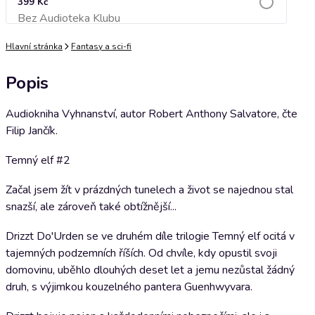
399 Kč
Bez Audioteka Klubu
Přidat do košíku
Hlavní stránka
Fantasy a sci-fi
Popis
Audiokniha Vyhnanství, autor Robert Anthony Salvatore, čte
Filip Jančík.
Temný elf #2
Začal jsem žít v prázdných tunelech a život se najednou stal
snazší, ale zároveň také obtížnější...
Drizzt Do'Urden se ve druhém díle trilogie Temný elf ocitá v
tajemných podzemních říších. Od chvíle, kdy opustil svoji
domovinu, uběhlo dlouhých deset let a jemu nezůstal žádný
druh, s výjimkou kouzelného pantera Guenhwyvara.