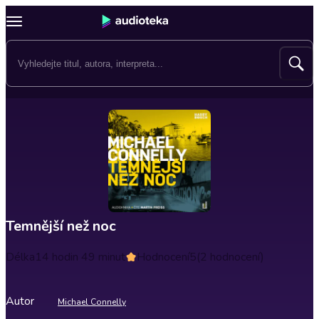
Temnější než noc
Délka
14 hodin 49 minut
Hodnocení
5
(2 hodnocení)
Autor
Michael Connelly