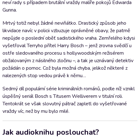
neví rady s případem brutální vraždy malíře pokojů Edwarda
Gunna.
Mrtvý totiž nebyl žádné neviňátko. Drastický způsob jeho
likvidace navíc v policii vzbuzuje oprávněné obavy, že patrně
nepůjde o poslední oběť sadistického vraha. Zemřelého kdysi
vyšetřoval Terryho přítel Harry Bosch – jenž zrovna svědčí u
ostře sledovaného procesu s hollywoodským režisérem
obžalovaným z násilného zločinu –, a tak je uznávaný detektiv
požádán o pomoc. Což byla možná chyba, jelikož některé z
nalezených stop vedou právě k němu…
Sedmý díl populární série kriminálních románů, podle níž vznikl
úspěšný seriál Bosch s Titusem Welliverem v titulní roli.
Tentokrát se však slovutný pátrač zapletl do vyšetřované
vraždy víc, než by mu bylo milé.
Jak audioknihu poslouchat?