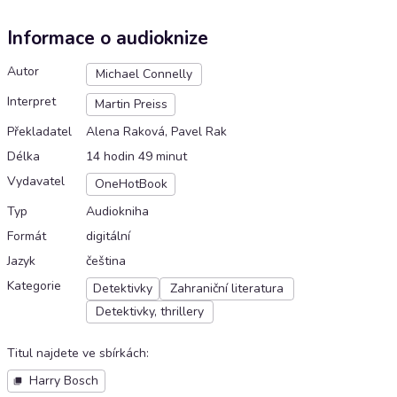
Informace o audioknize
Autor
Michael Connelly
Interpret
Martin Preiss
Překladatel
Alena Raková, Pavel Rak
Délka
14 hodin 49 minut
Vydavatel
OneHotBook
Typ
Audiokniha
Formát
digitální
Jazyk
čeština
Kategorie
Detektivky
Zahraniční literatura
Detektivky, thrillery
Titul najdete ve sbírkách
:
Harry Bosch