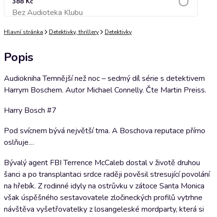
388 Kč
Bez Audioteka Klubu
Přidat do košíku
Hlavní stránka
Detektivky, thrillery
Detektivky
Popis
Audiokniha Temnější než noc – sedmý díl série s detektivem
Harrym Boschem. Autor Michael Connelly. Čte Martin Preiss.
Harry Bosch #7
Pod svícnem bývá největší tma. A Boschova reputace přímo
oslňuje…
Bývalý agent FBI Terrence McCaleb dostal v životě druhou
šanci a po transplantaci srdce raději pověsil stresující povolání
na hřebík. Z rodinné idyly na ostrůvku v zátoce Santa Monica
však úspěšného sestavovatele zločineckých profilů vytrhne
návštěva vyšetřovatelky z losangeleské mordparty, která si