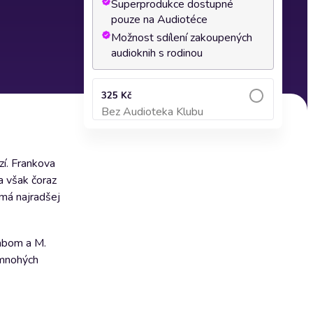
Superprodukce dostupné
pouze na Audiotéce
Možnost sdílení zakoupených
audioknih s rodinou
325 Kč
Bez Audioteka Klubu
Přidat do košíku
zí. Frankova
a však čoraz
 má najradšej
kabom a M.
 mnohých