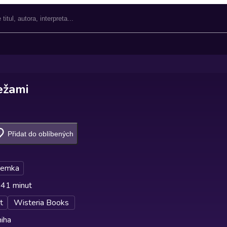
ežami
Přidat do oblíbených
 Kemka
 41 minut
t
Wisteria Books
iha