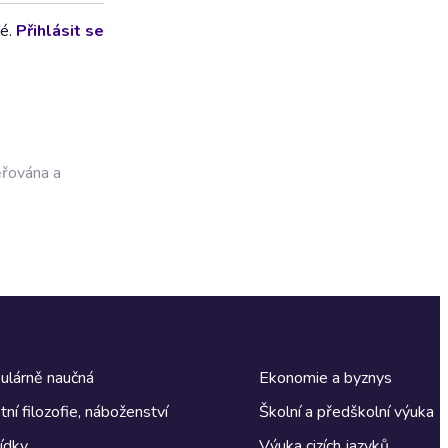
lé.
Přihlásit se
ěřována a
ulárně naučná
Ekonomie a byznys
tní filozofie, náboženství
Školní a předškolní výuka
ídky
Výuka cizích jazyků