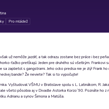
tina
ky
Pro mládež
 však už nemôže jazdiť, a tak odrazu zostane bez práce i bez peňa
horko-ťažko pretĺkajú. Jeden pre druhého sú všetkým. Frankovi s
že sa zaplietol s gangstrami. Jeho ocko predsa nie je zlý! Frank ho
neckej bande? Že neviete? Tak si to vypočujte!
Kemka. Vyštudoval VŠMU v Bratislave spolu s L. Latinákom, R. Ja
, ale všetci pôsobia aj v Divadle Astorka Korzo´90. Poznáte ho z
nželku Adrianu a synov Šimona a Matúša.