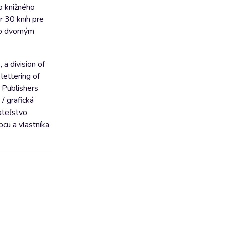
Do knižného
r 30 kníh pre
eho dvorným
 a division of
lettering of
 Publishers
/ grafická
ateľstvo
cu a vlastníka