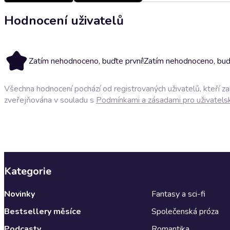
Hodnocení uživatelů
Zatím nehodnoceno, buďte první!
Zatím nehodnoceno, buďt
Všechna hodnocení pochází od registrovaných uživatelů, kteří z
zveřejňována v souladu s
Podmínkami a zásadami pro uživatels
Kategorie
Novinky
Fantasy a sci-fi
Bestsellery měsíce
Společenská próza
Podcasty
Romantika