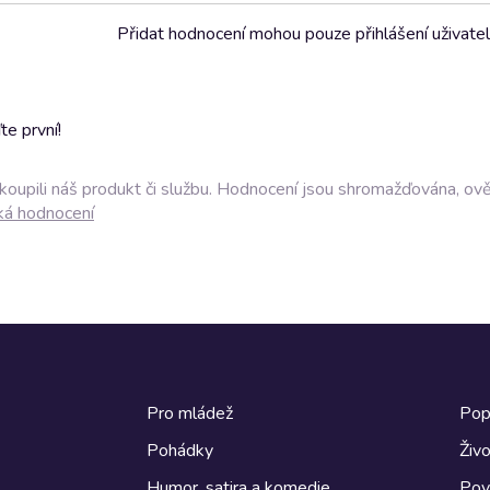
Přidat hodnocení mohou pouze přihlášení uživate
e první!
akoupili náš produkt či službu. Hodnocení jsou shromažďována, ov
ká hodnocení
Pro mládež
Pop
Pohádky
Živo
Humor, satira a komedie
Pov