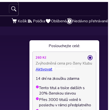
Košík
Polička
Oblíbené
Nedávno přehrávané
Poslouchejte celé:
260 Kč
Zvýhodněná cena pro členy Klubu
Aktivovat
14 dní na zkoušku zdarma
Tento titul a tisíce dalších s
20% členskou slevou
Přes 3000 titulů volně k
poslechu v rámci předplatného