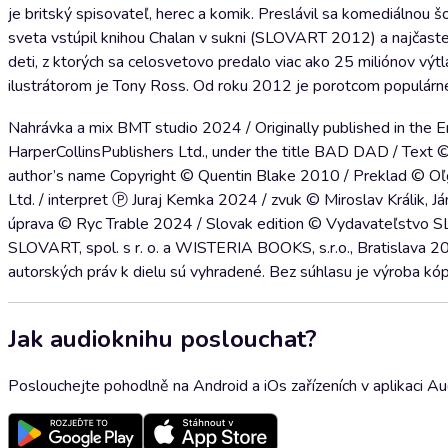
je britský spisovateľ, herec a komik. Preslávil sa komediálnou 
sveta vstúpil knihou Chalan v sukni (SLOVART 2012) a najčaste
deti, z ktorých sa celosvetovo predalo viac ako 25 miliónov výtl
ilustrátorom je Tony Ross. Od roku 2012 je porotcom populárnej 
Nahrávka a mix BMT studio 2024 / Originally published in the Eng
HarperCollinsPublishers Ltd., under the title BAD DAD / Text 
author’s name Copyright © Quentin Blake 2010 / Preklad © Oľga
Ltd. / interpret Ⓟ Juraj Kemka 2024 / zvuk © Miroslav Králik, 
úprava © Ryc Trable 2024 / Slovak edition © Vydavateľstvo SL
SLOVART, spol. s r. o. a WISTERIA BOOKS, s.r.o., Bratislava 20
autorských práv k dielu sú vyhradené. Bez súhlasu je výroba kópi
Jak audioknihu poslouchat?
Poslouchejte pohodlně na Android a iOs zařízeních v aplikaci A