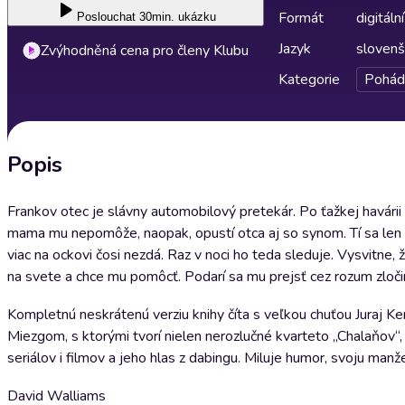
Formát
digitální
Poslouchat
30min. ukázku
Jazyk
slovenš
Zvýhodněná cena pro členy Klubu
Kategorie
Pohád
Popis
Frankov otec je slávny automobilový pretekár. Po ťažkej havárii
mama mu nepomôže, naopak, opustí otca aj so synom. Tí sa len 
viac na ockovi čosi nezdá. Raz v noci ho teda sleduje. Vysvitne, 
na svete a chce mu pomôcť. Podarí sa mu prejsť cez rozum zloči
Kompletnú neskrátenú verziu knihy číta s veľkou chuťou Juraj 
Miezgom, s ktorými tvorí nielen nerozlučné kvarteto „Chalaňov“
seriálov i filmov a jeho hlas z dabingu. Miluje humor, svoju ma
David Walliams