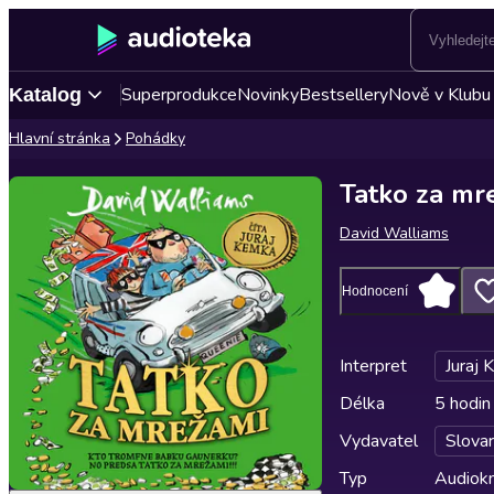
Superprodukce
Novinky
Bestsellery
Nově v Klubu
Katalog
Hlavní stránka
Pohádky
Tatko za mr
David Walliams
Hodnocení
Interpret
Juraj
Délka
5 hodin
Vydavatel
Slovar
Typ
Audiokn