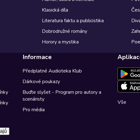
Klasická díla
Česk
Literatura faktu a publicistika
Diva
Dobrodružné romány
Zahr
Horory a mystika
Poe
Informace
Aplikac
Předplatné Audioteka Klub
Dárkové poukazy
ínky
Buďte slyšet - Program pro autory a
scenáristy
Vše
ínky
Pro média
ajů