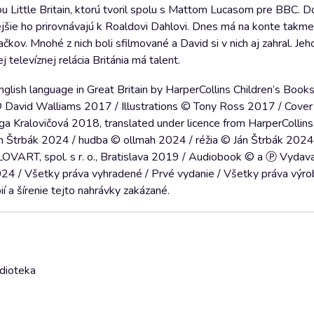
šou Little Britain, ktorú tvoril spolu s Mattom Lucasom pre BBC. 
jšie ho prirovnávajú k Roaldovi Dahlovi. Dnes má na konte takme
ačkov. Mnohé z nich boli sfilmované a David si v nich aj zahral. J
televíznej relácia Británia má talent.
lish language in Great Britain by HarperCollins Children’s Books,
© David Walliams 2017 / Illustrations © Tony Ross 2017 / Cover 
 Kralovičová 2018, translated under licence from HarperCollins
Ján Štrbák 2024 / hudba © ollmah 2024 / réžia © Ján Štrbák 2024 
OVART, spol. s r. o., Bratislava 2019 / Audiobook © a Ⓟ Vydav
24 / Všetky práva vyhradené / Prvé vydanie / Všetky práva výrob
í a šírenie tejto nahrávky zakázané.
udioteka