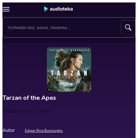
Tarzan of the Apes
Délka
9 hodin 12 minut
Autor
Edgar Rice Burroughs