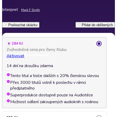
Interpret
Mark F Smith
Poslouchat ukázku
Přidat do oblíbených
284 Kč
Zvýhodněná cena pro členy Klubu
Aktivovat
14 dní na zkoušku zdarma
Tento titul a tisíce dalších s 20% členskou slevou
Přes 3000 titulů volně k poslechu v rámci
předplatného
Superprodukce dostupné pouze na Audiotéce
Možnost sdílení zakoupených audioknih s rodinou