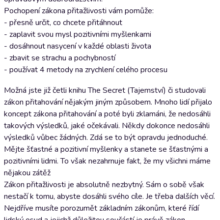
Pochopení zákona přitažlivosti vám pomůže:
- přesně určit, co chcete přitáhnout
- zaplavit svou mysl pozitivními myšlenkami
- dosáhnout nasycení v každé oblasti života
- zbavit se strachu a pochybností
- používat 4 metody na zrychlení celého procesu
Možná jste již četli knihu The Secret (Tajemství) či studovali
zákon přitahování nějakým jiným způsobem. Mnoho lidí přijalo
koncept zákona přitahování a poté byli zklamáni, že nedosáhli
takových výsledků, jaké očekávali. Někdy dokonce nedosáhli
výsledků vůbec žádných. Zdá se to být opravdu jednoduché.
Mějte šťastné a pozitivní myšlenky a stanete se šťastnými a
pozitivními lidmi. To však nezahrnuje fakt, že my všichni máme
nějakou zátěž
Zákon přitažlivosti je absolutně nezbytný. Sám o sobě však
nestačí k tomu, abyste dosáhli svého cíle. Je třeba dalších věcí.
Nejdříve musíte porozumět základním zákonům, které řídí