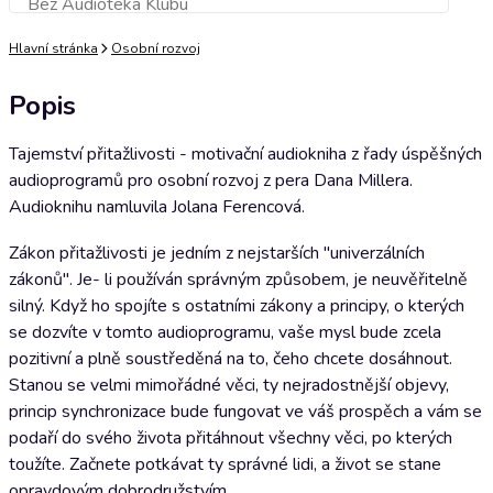
Bez Audioteka Klubu
Přidat do košíku
Hlavní stránka
Osobní rozvoj
Popis
Tajemství přitažlivosti - motivační audiokniha z řady úspěšných
audioprogramů pro osobní rozvoj z pera Dana Millera.
Audioknihu namluvila Jolana Ferencová.
Zákon přitažlivosti je jedním z nejstarších "univerzálních
zákonů". Je- li používán správným způsobem, je neuvěřitelně
silný. Když ho spojíte s ostatními zákony a principy, o kterých
se dozvíte v tomto audioprogramu, vaše mysl bude zcela
pozitivní a plně soustředěná na to, čeho chcete dosáhnout.
Stanou se velmi mimořádné věci, ty nejradostnější objevy,
princip synchronizace bude fungovat ve váš prospěch a vám se
podaří do svého života přitáhnout všechny věci, po kterých
toužíte. Začnete potkávat ty správné lidi, a život se stane
opravdovým dobrodružstvím.