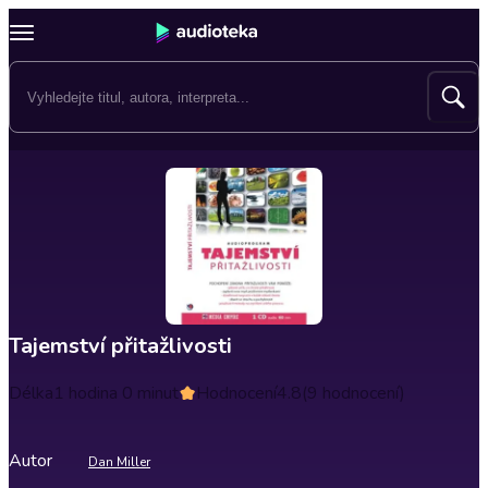
Tajemství přitažlivosti
Délka
1 hodina 0 minut
Hodnocení
4.8
(9 hodnocení)
Autor
Dan Miller