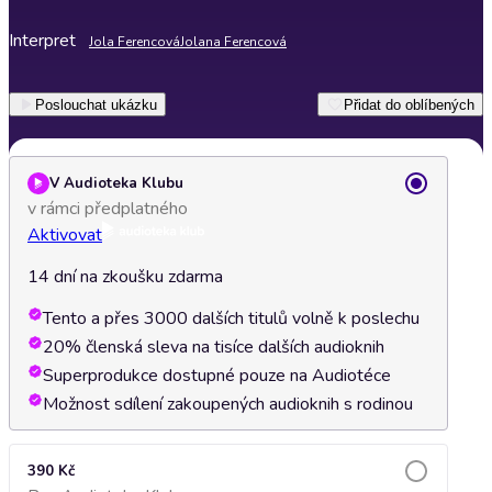
Interpret
Jola Ferencová
Jolana Ferencová
Poslouchat ukázku
Přidat do oblíbených
V Audioteka Klubu
v rámci předplatného
Aktivovat
14 dní na zkoušku zdarma
Tento a přes 3000 dalších titulů volně k poslechu
20% členská sleva na tisíce dalších audioknih
Superprodukce dostupné pouze na Audiotéce
Možnost sdílení zakoupených audioknih s rodinou
390 Kč