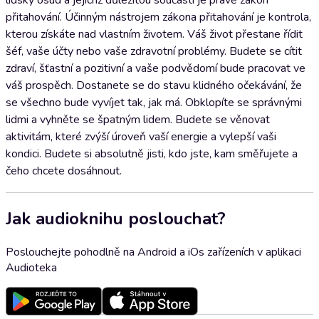
lidský osud a jejichž důležitou součástí je právě zákon
přitahování. Účinným nástrojem zákona přitahování je kontrola,
kterou získáte nad vlastním životem. Váš život přestane řídit
šéf, vaše účty nebo vaše zdravotní problémy. Budete se cítit
zdraví, šťastní a pozitivní a vaše podvědomí bude pracovat ve
váš prospěch. Dostanete se do stavu klidného očekávání, že
se všechno bude vyvíjet tak, jak má. Obklopíte se správnými
lidmi a vyhněte se špatným lidem. Budete se věnovat
aktivitám, které zvýší úroveň vaší energie a vylepší vaši
kondici. Budete si absolutně jisti, kdo jste, kam směřujete a
čeho chcete dosáhnout.
Jak audioknihu poslouchat?
Poslouchejte pohodlně na Android a iOs zařízeních v aplikaci
Audioteka