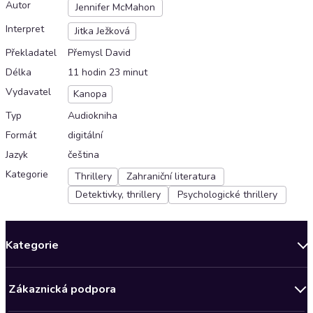
Autor
Jennifer McMahon
Interpret
Jitka Ježková
Překladatel
Přemysl David
Délka
11 hodin 23 minut
Vydavatel
Kanopa
Typ
Audiokniha
Formát
digitální
Jazyk
čeština
Kategorie
Thrillery
Zahraniční literatura
Detektivky, thrillery
Psychologické thrillery
Kategorie
Novinky
Zákaznická podpora
Bestsellery měsíce