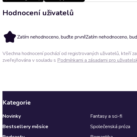
Hodnocení uživatelů
Zatím nehodnoceno, buďte první!
Zatím nehodnoceno, buďt
Všechna hodnocení pochází od registrovaných uživatelů, kteří z
zveřejňována v souladu s
Podmínkami a zásadami pro uživatels
Kategorie
Novinky
Fantasy a sci-fi
Bestsellery měsíce
Společenská próza
Podcasty
Romantika