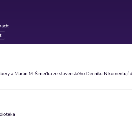
rkách
:
t
bery a Martin M. Šimečka ze slovenského Denníku N komentují d
udioteka