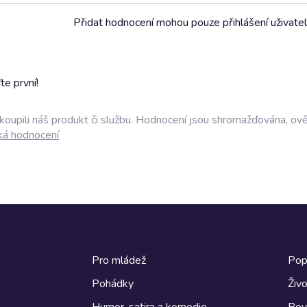
Přidat hodnocení mohou pouze přihlášení uživate
e první!
akoupili náš produkt či službu. Hodnocení jsou shromažďována, ov
ká hodnocení
Pro mládež
Pop
Pohádky
Živo
Humor, satira a komedie
Pov