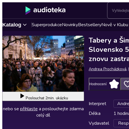
Superprodukce
Novinky
Bestsellery
Nově v Klubu
Katalog
Tabery a Ši
Slovensko 5 
znovu zastr
Andrea Procházková
,
Hodnocení
Poslouchat
2min. ukázku
Interpret
Andre
nebo se
přihlaste
a poslouchejte zdarma
Délka
1 hodin
celý díl
Vydavatel
Respe