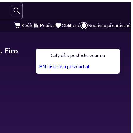
Košík
Polička
Oblíbené
Nedávno přehrávané
. Fico
Celý díl k poslechu zdarma
Přihlásit se a poslouchat