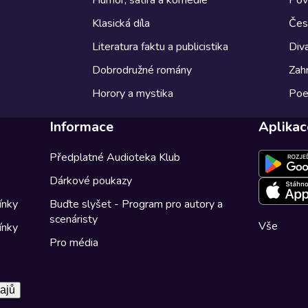
Klasická díla
Česk
Literatura faktu a publicistika
Diva
Dobrodružné romány
Zahr
Horory a mystika
Poe
Informace
Aplikac
Předplatné Audioteka Klub
Dárkové poukazy
ínky
Buďte slyšet - Program pro autory a
scenáristy
Vše
ínky
Pro média
ajů