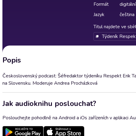
Formát
digitální
Jazyk
čeština
Titul najdete ve sbí
Týdeník Respek
Popis
Československý podcast: Šéfredaktor týdeníku Respekt Erik Ta
na Slovensku. Moderuje Andrea Procházková
Jak audioknihu poslouchat?
Poslouchejte pohodlně na Android a iOs zařízeních v aplikaci A