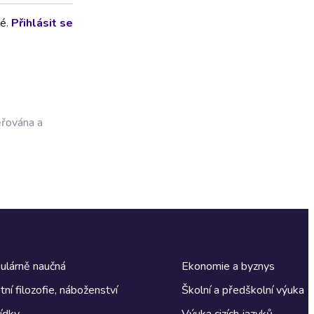
lé.
Přihlásit se
ěřována a
ulárně naučná
Ekonomie a byznys
tní filozofie, náboženství
Školní a předškolní výuka
ídky
Výuka cizích jazyků