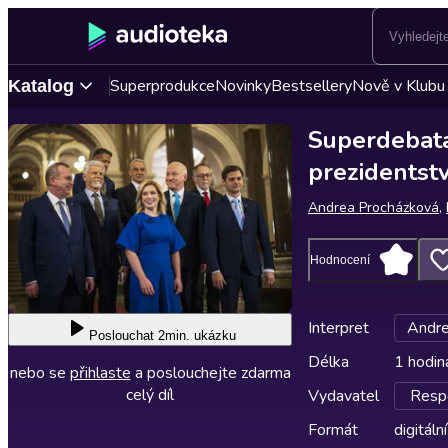
Superprodukce
Novinky
Bestsellery
Nově v Klubu
Katalog
Superdebata
prezidentstv
Andrea Procházková
,
Hodnocení
Interpret
Andre
Poslouchat
2min. ukázku
Délka
1 hodin
nebo se
přihlaste
a poslouchejte zdarma
celý díl
Vydavatel
Respe
Formát
digitální