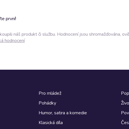
e první!
akoupili náš produkt či službu. Hodnocení jsou shromažďována, ov
ká hodnocení
Pro mládež
Pop
Pohádky
Živo
Humor, satira a komedie
Pov
Klasická díla
Česk