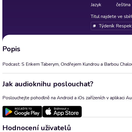
Jazyk
čeština
Titul najdete ve sbí
Týdeník Respek
Popis
Podcast: S Erikem Taberym, Ondřejem Kundrou a Barbou Chal
Jak audioknihu poslouchat?
Poslouchejte pohodlně na Android a iOs zařízeních v aplikaci A
Hodnocení uživatelů