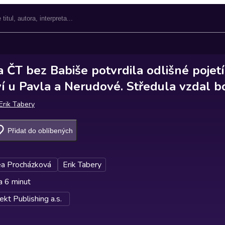
 ČT bez Babiše potvrdila odlišné pojetí
í u Pavla a Nerudové. Středula vzdal b
Erik Tabery
Přidat do oblíbených
a Procházková
Erik Tabery
a 6 minut
kt Publishing a.s.