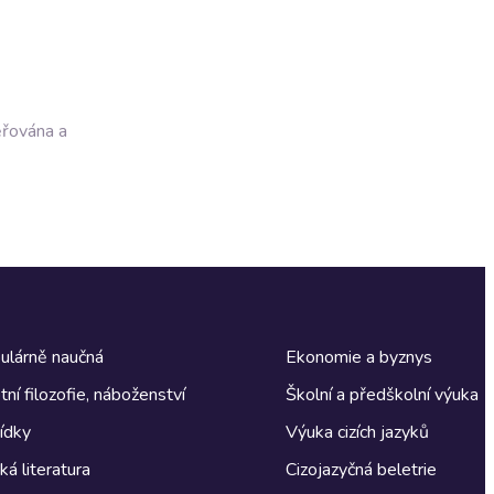
ěřována a
ulárně naučná
Ekonomie a byznys
tní filozofie, náboženství
Školní a předškolní výuka
ídky
Výuka cizích jazyků
á literatura
Cizojazyčná beletrie