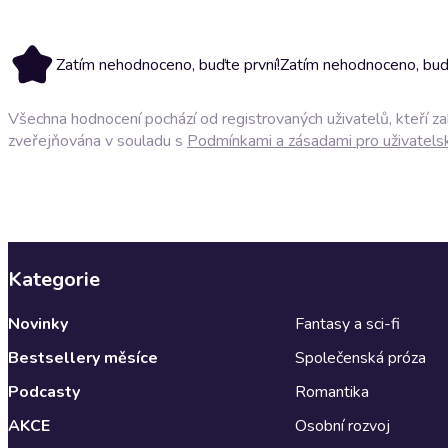
Zatím nehodnoceno, buďte první!
Zatím nehodnoceno, buďt
Všechna hodnocení pochází od registrovaných uživatelů, kteří z
zveřejňována v souladu s
Podmínkami a zásadami pro uživatels
Kategorie
Novinky
Fantasy a sci-fi
Bestsellery měsíce
Společenská próza
Podcasty
Romantika
AKCE
Osobní rozvoj