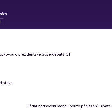
rkách
:
t
oupkovou o prezidentské Superdebatě ČT
udioteka
Přidat hodnocení mohou pouze přihlášení uživate