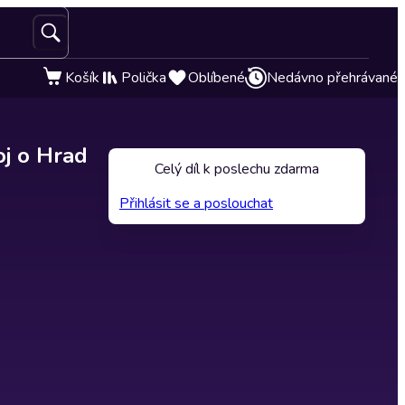
Košík
Polička
Oblíbené
Nedávno přehrávané
oj o Hrad
Celý díl k poslechu zdarma
Přihlásit se a poslouchat