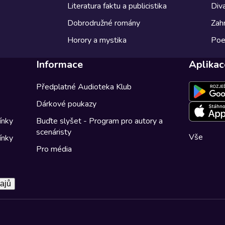
Literatura faktu a publicistika
Diva
Dobrodružné romány
Zahr
Horory a mystika
Poe
Informace
Aplikac
Předplatné Audioteka Klub
Dárkové poukazy
ínky
Buďte slyšet - Program pro autory a
scenáristy
Vše
ínky
Pro média
ajů