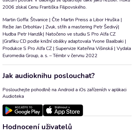
tisícům postav. V dabingu se uplatňuje také jako režisér. Roku
2006 získal Cenu Františka Filipovského.
Martin Goffa: Štvanice | Čte Martin Preiss a Libor Hruška |
Režie Jan Drbohlav | Zvuk, střih a mastering Petr Šedivý|
Hudba Petr Hanzlík| Natočeno ve studiu S Pro Alfa CZ
|Grafiku CD podle knižní obálky adaptovala Yvone Baalbaki |
Produkce S Pro Alfa CZ | Supervize Kateřina Višinská | Vydala
Euromedia Group, a. s. – Témbr v červnu 2022
Jak audioknihu poslouchat?
Poslouchejte pohodlně na Android a iOs zařízeních v aplikaci
Audioteka
Hodnocení uživatelů