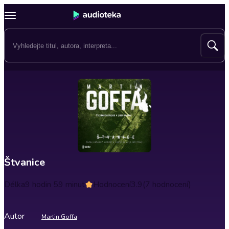
Štvanice
Délka
9 hodin 59 minut
Hodnocení
3.9
(7 hodnocení)
Autor
Martin Goffa