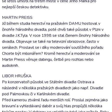
se letos umístil na třetím místě v ceně Jiřího Marka pro
nejlepší českou detektivku.
MARTIN PREISS
Již během studia herectví na pražském DAMU hostoval v
činohře Národního divadla, poté chvíli také působil v Plzni v
divadle J.K.Tyla. V roce 1998 se stal členem činohry Národního
divadla. Objevuje se také na televizní obrazovce, často v
seriálech. Proslavil se i díky moderování soutěžního pořadu
Chcete být milionářem? Kromě herectví a moderování se
Martin Preiss věnuje dabingu, četbě pro rozhlas nebo
audioknih.
LIBOR HRUŠKA
Po konzervatoři působil ve Státním divadle Ostrava a
následně v několika pražských divadlech jako např. Divadle
pod Palmovkou či v Karlínském divadle.
Před kamerou ztvárnil řadu menších rolí. Proslul zejména jako
bravurní a vyhledávaný dabér a svůj hlas propůjčil několika