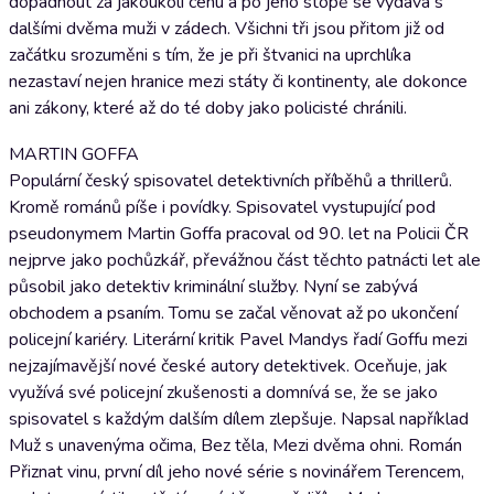
dopadnout za jakoukoli cenu a po jeho stopě se vydává s
dalšími dvěma muži v zádech. Všichni tři jsou přitom již od
začátku srozuměni s tím, že je při štvanici na uprchlíka
nezastaví nejen hranice mezi státy či kontinenty, ale dokonce
ani zákony, které až do té doby jako policisté chránili.
MARTIN GOFFA
Populární český spisovatel detektivních příběhů a thrillerů.
Kromě románů píše i povídky. Spisovatel vystupující pod
pseudonymem Martin Goffa pracoval od 90. let na Policii ČR
nejprve jako pochůzkář, převážnou část těchto patnácti let ale
působil jako detektiv kriminální služby. Nyní se zabývá
obchodem a psaním. Tomu se začal věnovat až po ukončení
policejní kariéry. Literární kritik Pavel Mandys řadí Goffu mezi
nejzajímavější nové české autory detektivek. Oceňuje, jak
využívá své policejní zkušenosti a domnívá se, že se jako
spisovatel s každým dalším dílem zlepšuje. Napsal například
Muž s unavenýma očima, Bez těla, Mezi dvěma ohni. Román
Přiznat vinu, první díl jeho nové série s novinářem Terencem,