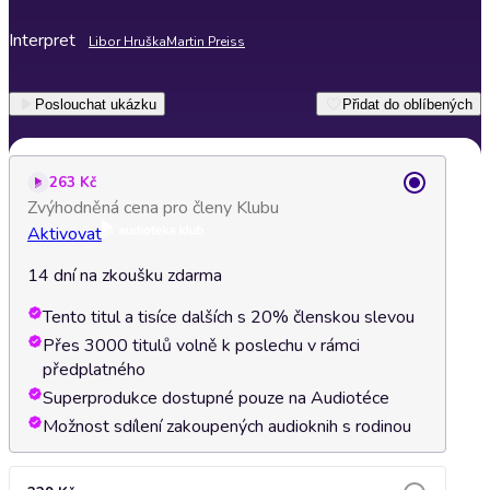
Interpret
Libor Hruška
Martin Preiss
Poslouchat ukázku
Přidat do oblíbených
263 Kč
Zvýhodněná cena pro členy Klubu
Aktivovat
14 dní na zkoušku zdarma
Tento titul a tisíce dalších s 20% členskou slevou
Přes 3000 titulů volně k poslechu v rámci
předplatného
Superprodukce dostupné pouze na Audiotéce
Možnost sdílení zakoupených audioknih s rodinou