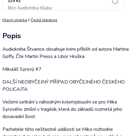
329 Kč
Bez Audioteka Klubu
Přidat do košíku
Hlavní stránka
Česká literatura
Popis
Audiokniha Štvanice obsahuje krimi příběh od autora Martina
Goffy. Čte Martin Preiss a Libor Hruška.
Mikuláš Syrový #7
DALŠÍ NEOBYČEJNÝ PŘÍPAD OBYČEJNÉHO ČESKÉHO
POLICAJTA
Večerní setkání s náhodným kolemjdoucím se pro Mika
Syrového změní v tragédii, která do základů rozmetá jeho
dosavadní život.
Pachatele této nešťastné události se Miko rozhodne