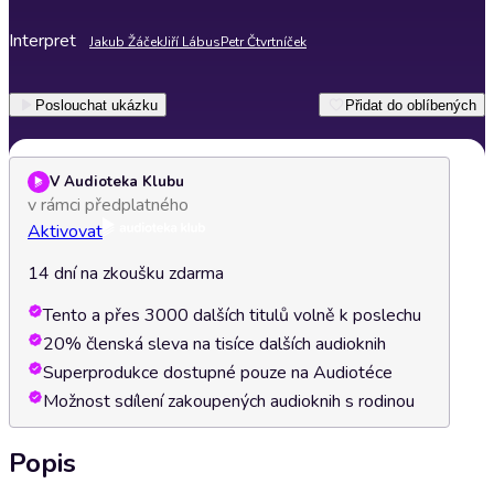
Interpret
Jakub Žáček
Jiří Lábus
Petr Čtvrtníček
Poslouchat ukázku
Přidat do oblíbených
V Audioteka Klubu
v rámci předplatného
Aktivovat
14 dní na zkoušku zdarma
Tento a přes 3000 dalších titulů volně k poslechu
20% členská sleva na tisíce dalších audioknih
Superprodukce dostupné pouze na Audiotéce
Možnost sdílení zakoupených audioknih s rodinou
Popis