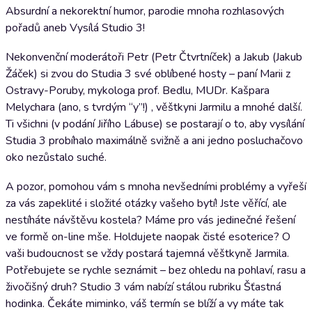
Absurdní a nekorektní humor, parodie mnoha rozhlasových
pořadů aneb Vysílá Studio 3!
Nekonvenční moderátoři Petr (Petr Čtvrtníček) a Jakub (Jakub
Žáček) si zvou do Studia 3 své oblíbené hosty – paní Marii z
Ostravy-Poruby, mykologa prof. Bedlu, MUDr. Kašpara
Melychara (ano, s tvrdým “y”!) , věštkyni Jarmilu a mnohé další.
Ti všichni (v podání Jiřího Lábuse) se postarají o to, aby vysílání
Studia 3 probíhalo maximálně svižně a ani jedno posluchačovo
oko nezůstalo suché.
A pozor, pomohou vám s mnoha nevšedními problémy a vyřeší
za vás zapeklité i složité otázky vašeho bytí! Jste věřící, ale
nestíháte návštěvu kostela? Máme pro vás jedinečné řešení
ve formě on-line mše. Holdujete naopak čisté esoterice? O
vaši budoucnost se vždy postará tajemná věštkyně Jarmila.
Potřebujete se rychle seznámit – bez ohledu na pohlaví, rasu a
živočišný druh? Studio 3 vám nabízí stálou rubriku Šťastná
hodinka. Čekáte miminko, váš termín se blíží a vy máte tak