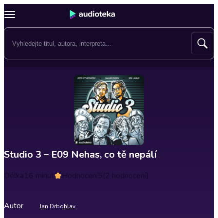
Studio 3 – E09 Nehas, co tě nepálí
Délka
16 minut
Hodnocení
5
(2 hodnocení)
Autor
Jan Drbohlav