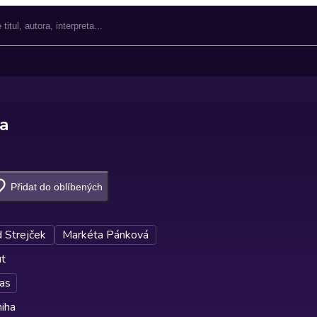
da
Přidat do oblíbených
d Strejček
Markéta Pánková
ut
as
iha