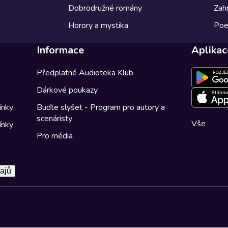
Dobrodružné romány
Zahr
Horory a mystika
Poe
Informace
Aplikac
Předplatné Audioteka Klub
Dárkové poukazy
ínky
Buďte slyšet - Program pro autory a
scenáristy
Vše
ínky
Pro média
ajů