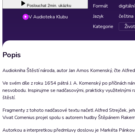
Formát
digitální
Poslouchat
2min. ukázku
Jazyk
čeština
V Audioteka Klubu
Kategorie
Život
Popis
Audiokniha Štěstí národa, autor Jan Amos Komenský, čte Alfre
Ve svém díle z roku 1654 pátrá J. A. Komenský po příčinách náro
nesvobodu. Inspirujme se nadčasovými, prakticky využitelnými r
štěstí.
Fragmenty z tohoto nadčasové textu načetl Alfred Strejček, j
Vivat Comenius projel spolu s autorem hudby Štěpánem Rakem 
Autorkou a interpretkou předmluvy doslovu je Markéta Pánková