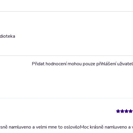
udioteka
Přidat hodnocení mohou pouze přihlášení uživate
ásně namluveno a velmi mne to oslovilo
Moc krásně namluveno a 