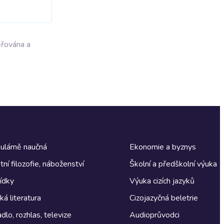
ěřována a
ulárně naučná
Ekonomie a byznys
tní filozofie, náboženství
Školní a předškolní výuka
ídky
Výuka cizích jazyků
á literatura
Cizojazyčná beletrie
dlo, rozhlas, televize
Audioprůvodci