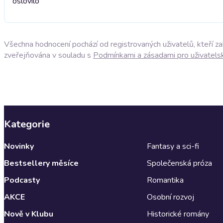
oslovilo
Všechna hodnocení pochází od registrovaných uživatelů, kteří z
zveřejňována v souladu s
Podmínkami a zásadami pro uživatels
Kategorie
Novinky
Fantasy a sci-fi
Bestsellery měsíce
Společenská próza
Podcasty
Romantika
AKCE
Osobní rozvoj
Nově v Klubu
Historické romány