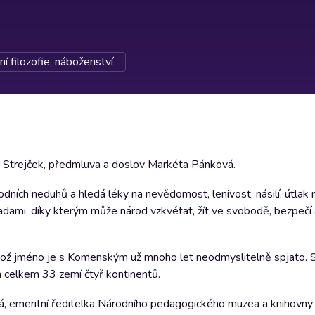
ní filozofie, náboženství
d Strejček, předmluva a doslov Markéta Pánková.
dních neduhů a hledá léky na nevědomost, lenivost, násilí, útlak
adami, díky kterým může národ vzkvétat, žít ve svobodě, bezpečí 
ehož jméno je s Komenským už mnoho let neodmyslitelně spjato.
celkem 33 zemí čtyř kontinentů.
, emeritní ředitelka Národního pedagogického muzea a knihovny