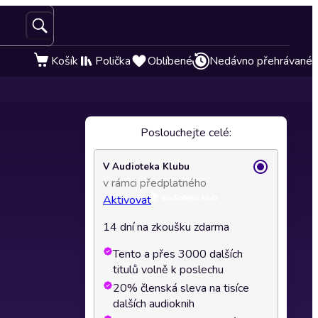
Košík
Polička
Oblíbené
Nedávno přehrávané
Poslouchejte celé:
V Audioteka Klubu
v rámci předplatného
Aktivovat
14 dní na zkoušku zdarma
Tento a přes 3000 dalších
titulů volně k poslechu
20% členská sleva na tisíce
dalších audioknih