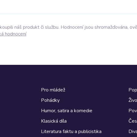
akoupili náš produkt či službu. Hodnocení jsou shromažďována, ov
ká hodnocení
Pro mládež
Pop
Pohádky
Živo
Humor, satira a komedie
Pov
Klasická díla
Česk
Literatura faktu a publicistika
Diva