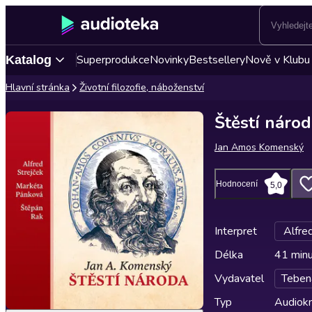
Superprodukce
Novinky
Bestsellery
Nově v Klubu
Katalog
Hlavní stránka
Životní filozofie, náboženství
Štěstí náro
Jan Amos Komenský
Hodnocení
5,0
Interpret
Alfre
Délka
41 min
Vydavatel
Teben
Typ
Audiokn