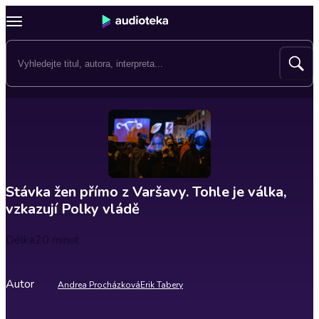
Stávka žen přímo z Varšavy. Tohle je válka,
vzkazují Polky vládě
Délka
20 minut
Autor
Andrea Procházková
Erik Tabery