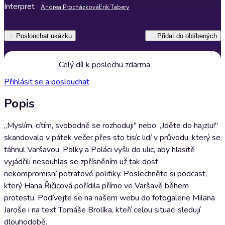
Interpret
Andrea Procházková
Erik Tabery
Poslouchat ukázku
Přidat do oblíbených
Celý díl k poslechu zdarma
Přihlásit se a poslouchat
Popis
„Myslím, cítím, svobodně se rozhoduji" nebo „Jděte do hajzlu!"
skandovalo v pátek večer přes sto tisíc lidí v průvodu, který se
táhnul Varšavou. Polky a Poláci vyšli do ulic, aby hlasitě
vyjádřili nesouhlas se zpřísněním už tak dost
nekompromisní potratové politiky. Poslechněte si podcast,
který Hana Řičicová pořídila přímo ve Varšavě během
protestu. Podívejte se na našem webu do fotogalerie Milana
Jaroše i na text Tomáše Brolíka, kteří celou situaci sledují
dlouhodobě.