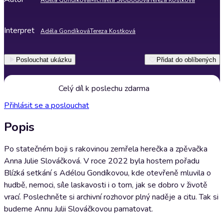
Adéla Gondíková
Michaela Svobodová
Tereza Kostková
Interpret
Adéla Gondíková
Tereza Kostková
Poslouchat ukázku
Přidat do oblíbených
Celý díl k poslechu zdarma
Přihlásit se a poslouchat
Popis
Po statečném boji s rakovinou zemřela herečka a zpěvačka
Anna Julie Slováčková. V roce 2022 byla hostem pořadu
Blízká setkání s Adélou Gondíkovou, kde otevřeně mluvila o
hudbě, nemoci, síle laskavosti i o tom, jak se dobro v životě
vrací. Poslechněte si archivní rozhovor plný naděje a citu. Tak si
budeme Annu Julii Slováčkovou pamatovat.