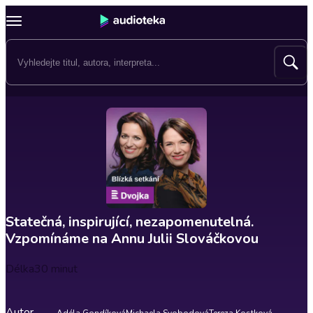
Statečná, inspirující, nezapomenutelná.
Vzpomínáme na Annu Julii Slováčkovou
Délka
30 minut
Autor