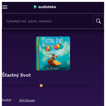
Šťastný život
Délka
6 hodin 33 minut
Hodnocení
4.8
(16 hodnocení)
Autor
Will Bowen