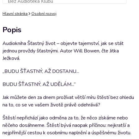
Bez Audioteka Klubu
Přidat do košíku
Hlavní stránka
Osobní rozvoj
Popis
Audiokniha Šťastný život – objevte tajemství, jak se stát
jednou provždy šťastnými. Autor Will Bowen, čte Jitka
Ježková.
„BUDU ŠŤASTNÝ, AŽ DOSTANU...
BUDU ŠŤASTNÝ, AŽ UDĚLÁM...“
Jak můžete den za dnem prožívat větší míru štěstí bez ohledu
na to, co se ve vašem životě právě odehrává?
Štěstí nepřichází jako odměna za to, že něco získáme nebo
něčeho dosáhneme. Štěstí bývá naopak příčinou: nejkratší a
nejpřímější cestou k osobnímu naplnění a úspěšnému životu.