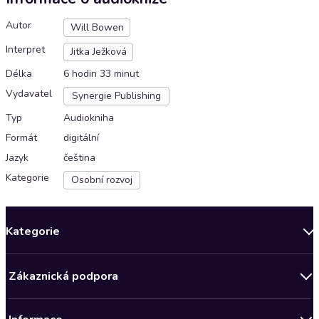
Autor
Will Bowen
Interpret
Jitka Ježková
Délka
6 hodin 33 minut
Vydavatel
Synergie Publishing
Typ
Audiokniha
Formát
digitální
Jazyk
čeština
Kategorie
Osobní rozvoj
Kategorie
Novinky
Zákaznická podpora
Bestsellery měsíce
Obchodní podmínky
Podcasty