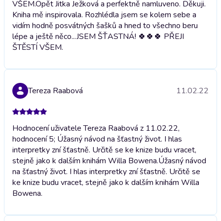
VŠEM.
Opět Jitka Ježková a perfektně namluveno. Děkuji.
Kniha mě inspirovala. Rozhlédla jsem se kolem sebe a
vidím hodně posvátných šašků a hned to všechno beru
lépe a ještě něco...JSEM ŠŤASTNÁ! 🍀🍀🍀 PŘEJI
ŠTĚSTÍ VŠEM.
Tereza Raabová
11.02.22
Hodnocení uživatele Tereza Raabová z 11.02.22,
hodnocení 5; Úžasný návod na šťastný život. I hlas
interpretky zní šťastně. Určitě se ke knize budu vracet,
stejně jako k dalším knihám Willa Bowena.
Úžasný návod
na šťastný život. I hlas interpretky zní šťastně. Určitě se
ke knize budu vracet, stejně jako k dalším knihám Willa
Bowena.