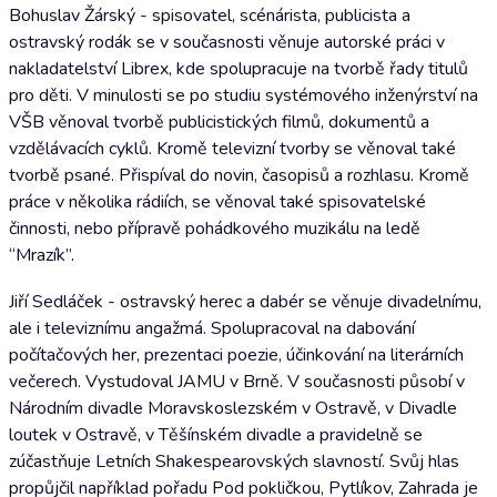
Bohuslav Žárský - spisovatel, scénárista, publicista a
ostravský rodák se v současnosti věnuje autorské práci v
nakladatelství Librex, kde spolupracuje na tvorbě řady titulů
pro děti. V minulosti se po studiu systémového inženýrství na
VŠB věnoval tvorbě publicistických filmů, dokumentů a
vzdělávacích cyklů. Kromě televizní tvorby se věnoval také
tvorbě psané. Přispíval do novin, časopisů a rozhlasu. Kromě
práce v několika rádiích, se věnoval také spisovatelské
činnosti, nebo přípravě pohádkového muzikálu na ledě
“Mrazík”.
Jiří Sedláček - ostravský herec a dabér se věnuje divadelnímu,
ale i televiznímu angažmá. Spolupracoval na dabování
počítačových her, prezentaci poezie, účinkování na literárních
večerech. Vystudoval JAMU v Brně. V současnosti působí v
Národním divadle Moravskoslezském v Ostravě, v Divadle
loutek v Ostravě, v Těšínském divadle a pravidelně se
zúčastňuje Letních Shakespearovských slavností. Svůj hlas
propůjčil například pořadu Pod pokličkou, Pytlíkov, Zahrada je