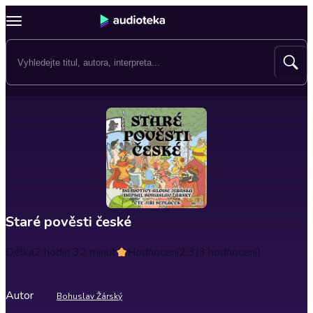
Staré pověsti české
Délka
2 hodin 32 minut
Hodnocení
2.3
(3 hodnocení)
Autor
Bohuslav Žárský