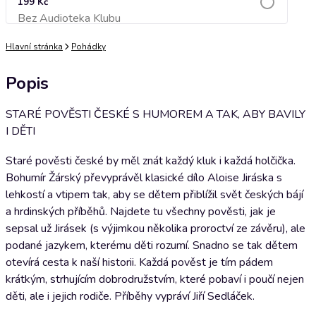
199 Kč
Bez Audioteka Klubu
Přidat do košíku
Hlavní stránka
Pohádky
Popis
STARÉ POVĚSTI ČESKÉ S HUMOREM A TAK, ABY BAVILY
I DĚTI
Staré pověsti české by měl znát každý kluk i každá holčička.
Bohumír Žárský převyprávěl klasické dílo Aloise Jiráska s
lehkostí a vtipem tak, aby se dětem přiblížil svět českých bájí
a hrdinských příběhů. Najdete tu všechny pověsti, jak je
sepsal už Jirásek (s výjimkou několika proroctví ze závěru), ale
podané jazykem, kterému děti rozumí. Snadno se tak dětem
otevírá cesta k naší historii. Každá pověst je tím pádem
krátkým, strhujícím dobrodružstvím, které pobaví i poučí nejen
děti, ale i jejich rodiče. Příběhy vypráví Jiří Sedláček.