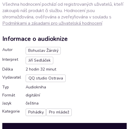
Všechna hodnocení pochází od registrovaných uživatelů, kteří
zakoupili náš produkt či službu. Hodnocení jsou
shromažďována, ověřována a zveřejňována v souladu s
Podmínkami a zásadami pro uživatelská hodnocení
Informace o audioknize
Autor
Bohuslav Žárský
Interpret
Jiří Sedláček
Délka
2 hodin 32 minut
Vydavatel
QQ studio Ostrava
Typ
Audiokniha
Formát
digitální
Jazyk
čeština
Kategorie
Pohádky
Pro mládež