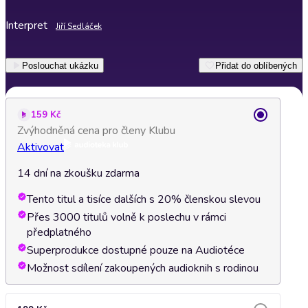
Interpret
Jiří Sedláček
Poslouchat ukázku
Přidat do oblíbených
159 Kč
Zvýhodněná cena pro členy Klubu
Aktivovat
14 dní na zkoušku zdarma
Tento titul a tisíce dalších s 20% členskou slevou
Přes 3000 titulů volně k poslechu v rámci
předplatného
Superprodukce dostupné pouze na Audiotéce
Možnost sdílení zakoupených audioknih s rodinou