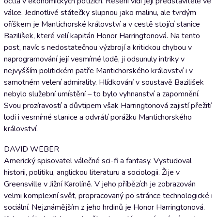
octla v ekonomických potížích. Řešení vidí její představitelé ve
válce. Jednotlivé státečky slupnou jako malinu, ale tvrdým
oříškem je Mantichorské království a v cestě stojící stanice
Bazilišek, které velí kapitán Honor Harringtonová. Na tento
post, navíc s nedostatečnou výzbrojí a kritickou chybou v
naprogramování její vesmírné lodě, ji odsunuly intriky v
nejvyšším politickém patře Mantichorského království i v
samotném velení admirality. Hlídkování v soustavě Bazilišek
nebylo služební umístění – to bylo vyhnanství a zapomnění.
Svou prozíravostí a důvtipem však Harringtonová zajistí přežití
lodi i vesmírné stanice a odvrátí porážku Mantichorského
království.
DAVID WEBER
Americký spisovatel válečné sci-fi a fantasy. Vystudoval
historii, politiku, anglickou literaturu a sociologii. Žije v
Greensville v Jižní Karolíně. V jeho příbězích je zobrazován
velmi komplexní svět, propracovaný po stránce technologické i
sociální. Nejznámějším z jeho hrdinů je Honor Harringtonová.