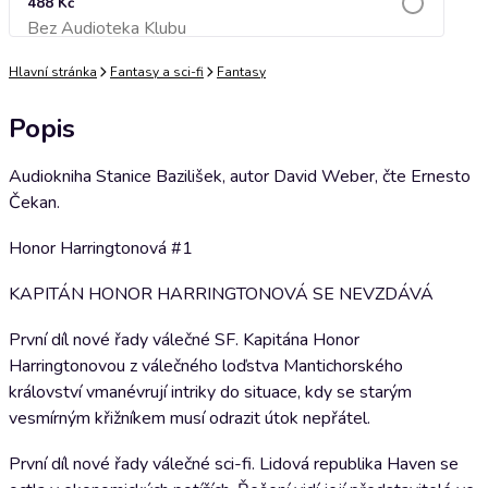
488 Kč
Bez Audioteka Klubu
Přidat do košíku
Hlavní stránka
Fantasy a sci-fi
Fantasy
Popis
Audiokniha Stanice Bazilišek, autor David Weber, čte Ernesto
Čekan.
Honor Harringtonová #1
KAPITÁN HONOR HARRINGTONOVÁ SE NEVZDÁVÁ
První díl nové řady válečné SF. Kapitána Honor
Harringtonovou z válečného loďstva Mantichorského
království vmanévrují intriky do situace, kdy se starým
vesmírným křižníkem musí odrazit útok nepřátel.
První díl nové řady válečné sci-fi. Lidová republika Haven se