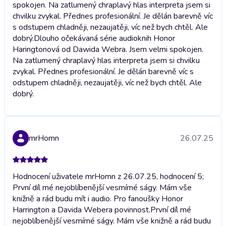
spokojen. Na zatlumený chraplavý hlas interpreta jsem si
chvilku zvykal. Přednes profesionální. Je dělán barevně víc
s odstupem chladněji, nezaujatěji, víc než bych chtěl. Ale
dobrý.
Dlouho očekávaná série audioknih Honor
Haringtonová od Dawida Webra. Jsem velmi spokojen.
Na zatlumený chraplavý hlas interpreta jsem si chvilku
zvykal. Přednes profesionální. Je dělán barevně víc s
odstupem chladněji, nezaujatěji, víc než bych chtěl. Ale
dobrý.
mrHomn
26.07.25
Hodnocení uživatele mrHomn z 26.07.25, hodnocení 5;
První díl mé nejoblíbenější vesmírné ságy. Mám vše
knižně a rád budu mít i audio. Pro fanoušky Honor
Harrington a Davida Webera povinnost.
První díl mé
nejoblíbenější vesmírné ságy. Mám vše knižně a rád budu