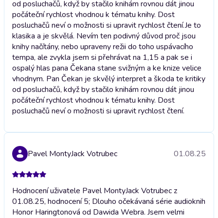
od posluchačů, když by stačilo knihám rovnou dát jinou
počáteční rychlost vhodnou k tématu knihy. Dost
posluchačů neví o možnosti si upravit rychlost čtení.
Je to
klasika a je skvělá. Nevím ten podivný důvod proč jsou
knihy načítány, nebo upraveny režii do toho uspávacího
tempa, ale zvykla jsem si přehrávat na 1,15 a pak se i
ospalý hlas pana Čekana stane svižným a ke knize velice
vhodnym. Pan Čekan je skvělý interpret a škoda te kritiky
od posluchačů, když by stačilo knihám rovnou dát jinou
počáteční rychlost vhodnou k tématu knihy. Dost
posluchačů neví o možnosti si upravit rychlost čtení.
Pavel MontyJack Votrubec
01.08.25
Hodnocení uživatele Pavel MontyJack Votrubec z
01.08.25, hodnocení 5; Dlouho očekávaná série audioknih
Honor Haringtonová od Dawida Webra. Jsem velmi