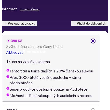
Interpret
Ernesto Čekan
Poslouchat ukázku
Přidat do oblíbených
390 Kč
Zvýhodněná cena pro členy Klubu
Aktivovat
14 dní na zkoušku zdarma
Tento titul a tisíce dalších s 20% členskou slevou
Přes 3000 titulů volně k poslechu v rámci
předplatného
Superprodukce dostupné pouze na Audiotéce
Možnost sdílení zakoupených audioknih s rodinou