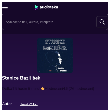
Stanice Bazilišek
Délka
18 hodin 6 minut
Hodnocení
4.5
(26 hodnocení)
Autor
David Weber