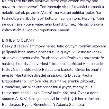
Kolem této hrdinky vystavěl autor celý vesmír známý pod
názvem „Honorverse“. Ten zahrnuje víc než dvanáct románů a
několik sbírek povídek. Vesmír má vlastní politiku, pokročilé
technologie, náboženství, kulturu i faunu a flóru. Hlavní příběh
se odehrává kolem válečného konfliktu mezi Mantichorským
královstvím a Lidovou republikou Haven.
ERNESTO ČEKAN
Český divadelní a filmový herec. Jeho druhým rodným jazykem
je španělština, matka pochází z Uruguaye, v Československu
studovala operní zpěv. Po absolvování Pražské konzervatoře
nastoupil do divadla v Mostě, kde hrál například v inscenacích
Malováno na skle nebo Balada pro banditu. Diváci ho znají z
jeviště Městských divadel pražských či Divadla Radka
Brzobohatého. Filmové role ztvárnil ve snímku Zátopek,
Promlčeno, Jak si nevzít princeznu a jiných, známý je i z
televizních seriálů jako Ohnivé kuře, Krejzovi, Život a doba
soudce A. K. V dabingu namluvil kromě jiných herce Antonia
Banderase, Ryana Reynoldse či Adama Sandlera.