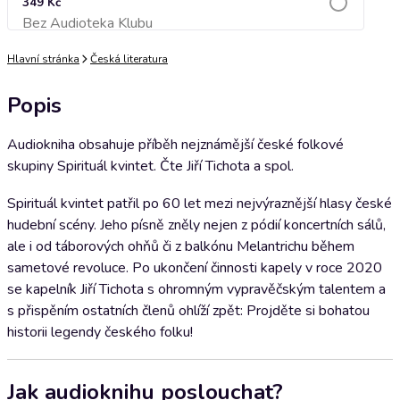
349 Kč
Bez Audioteka Klubu
Přidat do košíku
Hlavní stránka
Česká literatura
Popis
Audiokniha obsahuje příběh nejznámější české folkové
skupiny Spirituál kvintet. Čte Jiří Tichota a spol.
Spirituál kvintet patřil po 60 let mezi nejvýraznější hlasy české
hudební scény. Jeho písně zněly nejen z pódií koncertních sálů,
ale i od táborových ohňů či z balkónu Melantrichu během
sametové revoluce. Po ukončení činnosti kapely v roce 2020
se kapelník Jiří Tichota s ohromným vypravěčským talentem a
s přispěním ostatních členů ohlíží zpět: Projděte si bohatou
historii legendy českého folku!
Jak audioknihu poslouchat?