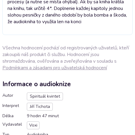
procesy (a nutne se místa ohýbal). Ak by sa kniha krátila
na knihu, tak určitě 4*. Doplnenie každej kapitoly jednou
slohou pesničky z daného období by bola bomba a škoda,
že audiokniha to využila len na konci
Všechna hodnocení pochází od registrovaných uživatelů, kteří
zakoupili náš produkt či službu. Hodnocení jsou
shromažďována, ověřována a zveřejňována v souladu s
Podmínkami a zásadami pro uživatelská hodnocení
Informace o audioknize
Autor
Spirituál kvintet
Interpret
Jiří Tichota
Délka
9 hodin 47 minut
Vydavatel
Voxi
Typ
Audiokniha