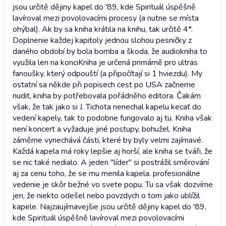
jsou určitě dějiny kapel do '89, kde Spirituál úspěšně
lavíroval mezi povolovacími procesy (a nutne se místa
ohýbal). Ak by sa kniha krátila na knihu, tak určitě 4*.
Doplnenie každej kapitoly jednou slohou pesničky z
daného období by bola bomba a škoda, že audiokniha to
využila len na konci
Kniha je určená primárně pro ultras
fanoušky, který odpouští (a připočítají si 1 hviezdu). My
ostatní sa někde při popisech cest po USA začneme
nudit, kniha by potřebovala pořádněho editora. Čakám
však, že tak jako si J. Tichota nenechal kapelu kecať do
vedení kapely, tak to podobne fungovalo aj tu. Kniha však
není koncert a vyžaduje jiné postupy, bohužel. Kniha
záměrne vynechává části, které by byly velmi zajímavé.
Každá kapela má roky lepšie aj horší, ale kniha se tváři, že
se nic také nedialo. A jeden "líder" si postrážil směrování
aj za cenu toho, že se mu menila kapela. profesionálne
vedenie je skôr bežné vo svete popu. Tu sa však dozvíme
jen, že niekto odešel nebo povzdych o tom jako ublížil
kapele. Najzaujímavejšie jsou určitě dějiny kapel do '89,
kde Spirituál úspěšně lavíroval mezi povolovacími