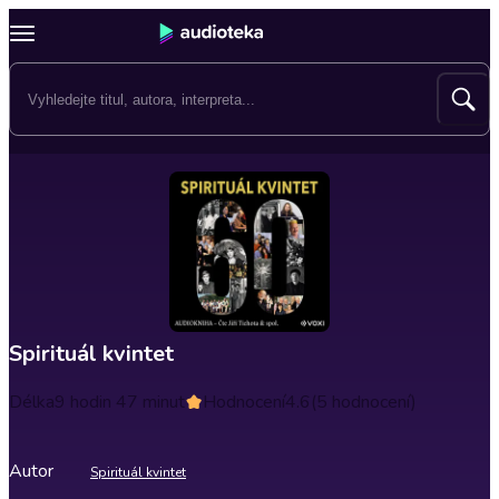
Spirituál kvintet
Délka
9 hodin 47 minut
Hodnocení
4.6
(5 hodnocení)
Autor
Spirituál kvintet