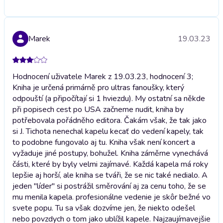
Marek
19.03.23
Hodnocení uživatele Marek z 19.03.23, hodnocení 3;
Kniha je určená primárně pro ultras fanoušky, který
odpouští (a připočítají si 1 hviezdu). My ostatní sa někde
při popisech cest po USA začneme nudit, kniha by
potřebovala pořádněho editora. Čakám však, že tak jako
si J. Tichota nenechal kapelu kecať do vedení kapely, tak
to podobne fungovalo aj tu. Kniha však není koncert a
vyžaduje jiné postupy, bohužel. Kniha záměrne vynechává
části, které by byly velmi zajímavé. Každá kapela má roky
lepšie aj horší, ale kniha se tváři, že se nic také nedialo. A
jeden "líder" si postrážil směrování aj za cenu toho, že se
mu menila kapela. profesionálne vedenie je skôr bežné vo
svete popu. Tu sa však dozvíme jen, že niekto odešel
nebo povzdych o tom jako ublížil kapele. Najzaujímavejšie