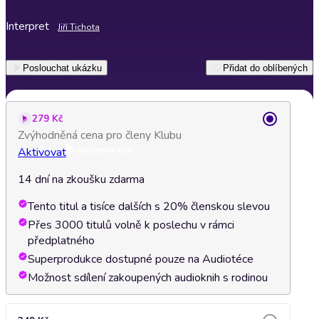
Interpret
Jiří Tichota
Poslouchat ukázku
Přidat do oblíbených
279 Kč
Zvýhodněná cena pro členy Klubu
Aktivovat
14 dní na zkoušku zdarma
Tento titul a tisíce dalších s 20% členskou slevou
Přes 3000 titulů volně k poslechu v rámci
předplatného
Superprodukce dostupné pouze na Audiotéce
Možnost sdílení zakoupených audioknih s rodinou