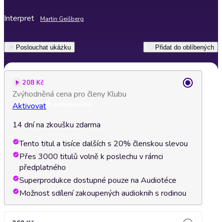
Interpret
Martin Geišberg
Poslouchat ukázku
Přidat do oblíbených
208 Kč
Zvýhodněná cena pro členy Klubu
Aktivovat
14 dní na zkoušku zdarma
Tento titul a tisíce dalších s 20% členskou slevou
Přes 3000 titulů volně k poslechu v rámci
předplatného
Superprodukce dostupné pouze na Audiotéce
Možnost sdílení zakoupených audioknih s rodinou