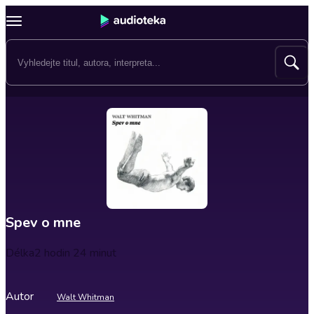
Spev o mne
Délka
2 hodin 24 minut
Autor
Walt Whitman