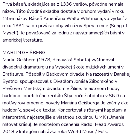
Prvá báseň, skladajúca sa z 1336 veršov, pôvodne nemala
názov. Táto úvodná skladba dostala v druhom vydaní v roku
1856 názov Báseň Američana Walta Whitmana, vo vydaní z
roku 1881 sa po prvý raz objavil názov Spev o mne (Song of
Myself). Je považovaná za jednu z najvýznamnejších básní v
americkej literatúre.
MARTIN GEIŠBERG
Martin Geišberg (1978, Rimavská Sobota) vyštudoval
divadelnú dramaturgiu na Vysokej škole múzických umení v
Bratislave. Pôsobil v Bábkovom divadle Na rázcestí v Banskej
Bystrici, spolupracoval s Divadlom Jonáša Záborského v
Prešove i Mestským divadlom v Žiline. Je autorom hudby
hudobno- poetického recitálu Štyri ročné obdobia v SND na
motívy rovnomennej novely Mariána Geišberga. Je známy ako
hudobník, spevák a textár. Koncertoval s rôznymi kapelami a
interpretmi, najčastejšie s vlastnou skupinou UMK (Umenie
milovať krásu). Je nositeľom ocenenia Radio_Head Awards
2019 v kategórii nahrávka roka World Music / Folk.