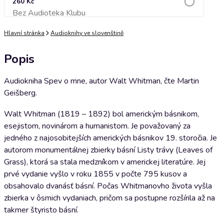
260 Kč
Bez Audioteka Klubu
Přidat do košíku
Hlavní stránka
Audioknihy ve slovenštině
Popis
Audiokniha Spev o mne, autor Walt Whitman, čte Martin
Geišberg.
Walt Whitman (1819 – 1892) bol americkým básnikom,
esejistom, novinárom a humanistom. Je považovaný za
jedného z najosobitejších amerických básnikov 19. storočia. Je
autorom monumentálnej zbierky básní Listy trávy (Leaves of
Grass), ktorá sa stala medzníkom v americkej literatúre. Jej
prvé vydanie vyšlo v roku 1855 v počte 795 kusov a
obsahovalo dvanásť básní. Počas Whitmanovho života vyšla
zbierka v ôsmich vydaniach, pričom sa postupne rozšírila až na
takmer štyristo básní.