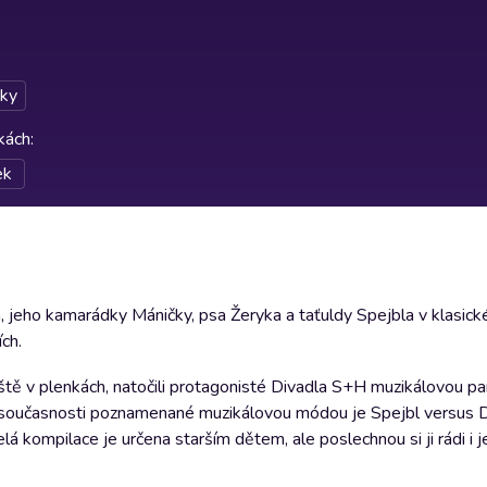
ky
rkách
:
ek
, jeho kamarádky Máničky, psa Žeryka a taťuldy Spejbla v klasic
ch.
eště v plenkách, natočili protagonisté Divadla S+H muzikálovou pa
 současnosti poznamenané muzikálovou módou je Spejbl versus D
á kompilace je určena starším dětem, ale poslechnou si ji rádi i je