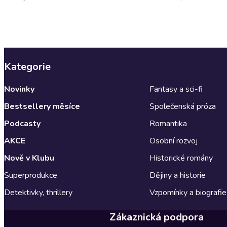
Kategorie
Novinky
Fantasy a sci-fi
Bestsellery měsíce
Společenská próza
Podcasty
Romantika
AKCE
Osobní rozvoj
Nově v Klubu
Historické romány
Superprodukce
Dějiny a historie
Detektivky, thrillery
Vzpomínky a biografie
Zákaznická podpora