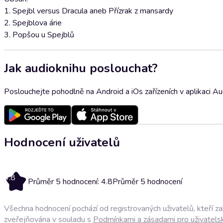
1. Spejbl versus Dracula aneb Přízrak z mansardy
2. Spejblova árie
3. Popšou u Spejblů
Jak audioknihu poslouchat?
Poslouchejte pohodlně na Android a iOs zařízeních v aplikaci A
Hodnocení uživatelů
4.8
Průměr 5 hodnocení: 4.8
Průměr 5 hodnocení
Všechna hodnocení pochází od registrovaných uživatelů, kteří z
zveřejňována v souladu s
Podmínkami a zásadami pro uživatels