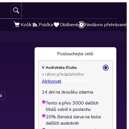
Košík
Polička
Oblíbené
Nedávno přehrávané
Poslouchejte celé:
V Audioteka Klubu
v rámci předplatného
Aktivovat
14 dní na zkoušku zdarma
á
Tento a přes 3000 dalších
titulů volně k poslechu
20% členská sleva na tisíce
dalších audioknih