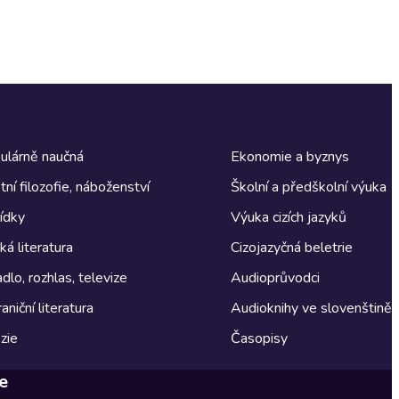
ulárně naučná
Ekonomie a byznys
tní filozofie, náboženství
Školní a předškolní výuka
ídky
Výuka cizích jazyků
á literatura
Cizojazyčná beletrie
dlo, rozhlas, televize
Audioprůvodci
aniční literatura
Audioknihy ve slovenštině
zie
Časopisy
e