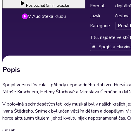
Formát
digitální
Poslouchat
5min. ukázku
Jazyk
čeština
V Audioteka Klubu
Kategorie
Pohád
Titul najdete ve sbí
Spejbl a Hurvín
Popis
Spejbl versus Dracula - příhody neposedného zlobivce Hurvínka
Miloše Kirschnera, Heleny Štáchové a Miroslava Černého a další
V polovině sedmdesátých let, kdy muzikál byl v našich krajích j
Ivana Štědrého. Snímek byl určen větším dětem a dospělým. V
horce aktuálním titulem, jehož kvalitu nijak nepoznamenal čas. Cel
Obsah: