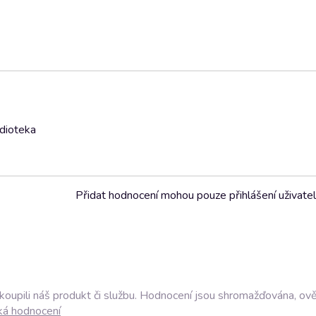
udioteka
Přidat hodnocení mohou pouze přihlášení uživate
akoupili náš produkt či službu. Hodnocení jsou shromažďována, ov
ká hodnocení