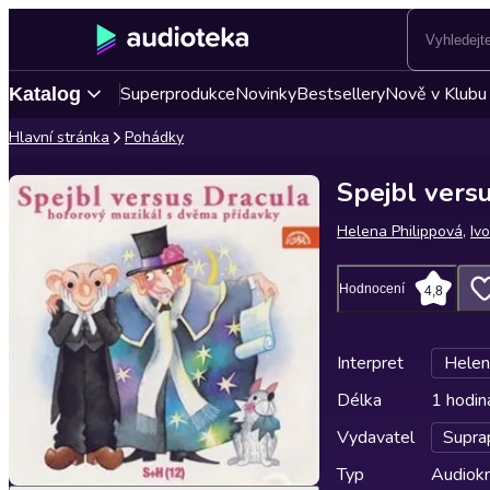
Superprodukce
Novinky
Bestsellery
Nově v Klubu
Katalog
Hlavní stránka
Pohádky
Spejbl vers
Helena Philippová
,
Iv
Hodnocení
4,8
Interpret
Helen
Délka
1 hodin
Vydavatel
Supra
Typ
Audiokn