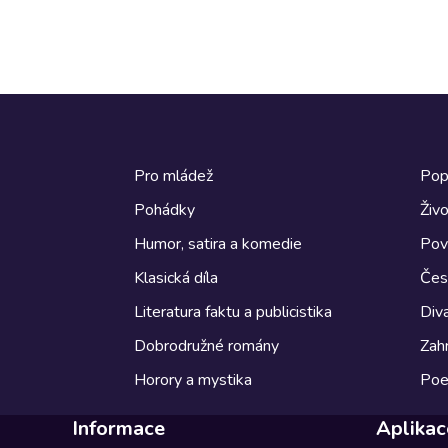
Pro mládež
Pop
Pohádky
Živo
Humor, satira a komedie
Pov
Klasická díla
Česk
Literatura faktu a publicistika
Diva
Dobrodružné romány
Zahr
Horory a mystika
Poe
Informace
Aplikac