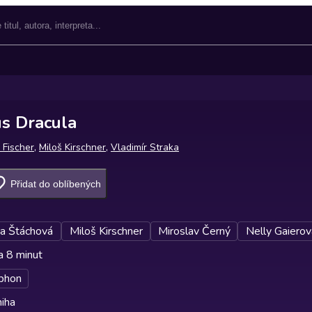
us Dracula
o Fischer
,
Miloš Kirschner
,
Vladimír Straka
Přidat do oblíbených
a Štáchová
Miloš Kirschner
Miroslav Černý
Nelly Gaierov
a 8 minut
phon
iha