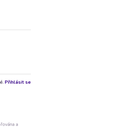
lé.
Přihlásit se
ěřována a