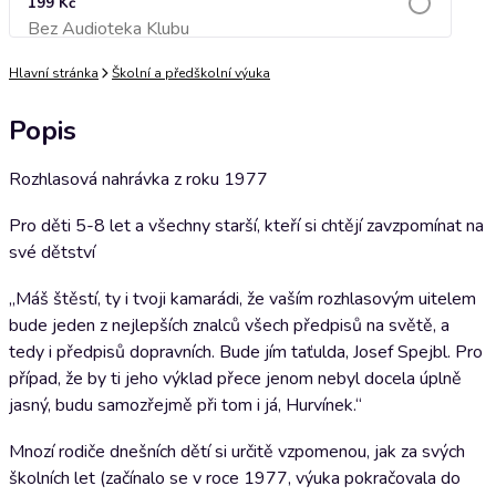
199 Kč
Bez Audioteka Klubu
Přidat do košíku
Hlavní stránka
Školní a předškolní výuka
Popis
Rozhlasová nahrávka z roku 1977
Pro děti 5-8 let a všechny starší, kteří si chtějí zavzpomínat na
své dětství
„Máš štěstí, ty i tvoji kamarádi, že vaším rozhlasovým uitelem
bude jeden z nejlepších znalců všech předpisů na světě, a
tedy i předpisů dopravních. Bude jím taťulda, Josef Spejbl. Pro
případ, že by ti jeho výklad přece jenom nebyl docela úplně
jasný, budu samozřejmě při tom i já, Hurvínek.“
Mnozí rodiče dnešních dětí si určitě vzpomenou, jak za svých
školních let (začínalo se v roce 1977, výuka pokračovala do