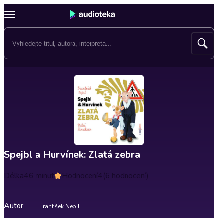
Spejbl a Hurvínek: Zlatá zebra
Délka
46 minut
Hodnocení
4
(6 hodnocení)
Autor
František Nepil