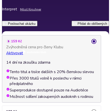
Interpret
Miloš Kirschner
Poslouchat ukázku
Přidat do oblíbených
159 Kč
Zvýhodněná cena pro členy Klubu
Aktivovat
14 dní na zkoušku zdarma
Tento titul a tisíce dalších s 20% členskou slevou
Přes 3000 titulů volně k poslechu v rámci
předplatného
Superprodukce dostupné pouze na Audiotéce
Možnost sdílení zakoupených audioknih s rodinou