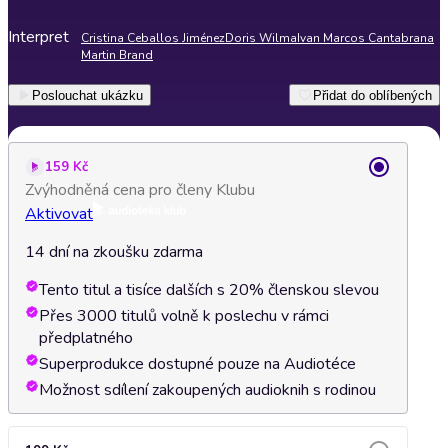
Interpret
Cristina Ceballos Jiménez
Doris Wilma
Ivan Marcos Cantabrana
Martin Brand
Poslouchat ukázku
Přidat do oblíbených
159 Kč
Zvýhodněná cena pro členy Klubu
Aktivovat
14 dní na zkoušku zdarma
Tento titul a tisíce dalších s 20% členskou slevou
Přes 3000 titulů volně k poslechu v rámci
předplatného
Superprodukce dostupné pouze na Audiotéce
Možnost sdílení zakoupených audioknih s rodinou