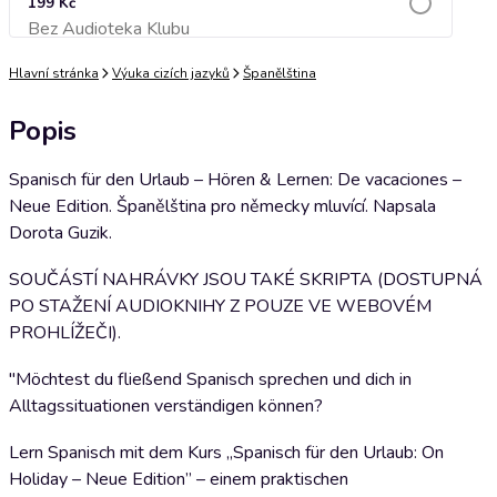
199 Kč
Bez Audioteka Klubu
Přidat do košíku
Hlavní stránka
Výuka cizích jazyků
Španělština
Popis
Spanisch für den Urlaub – Hören & Lernen: De vacaciones –
Neue Edition. Španělština pro německy mluvící. Napsala
Dorota Guzik.
SOUČÁSTÍ NAHRÁVKY JSOU TAKÉ SKRIPTA (DOSTUPNÁ
PO STAŽENÍ AUDIOKNIHY Z POUZE VE WEBOVÉM
PROHLÍŽEČI).
"Möchtest du fließend Spanisch sprechen und dich in
Alltagssituationen verständigen können?
Lern Spanisch mit dem Kurs „Spanisch für den Urlaub: On
Holiday – Neue Edition” – einem praktischen