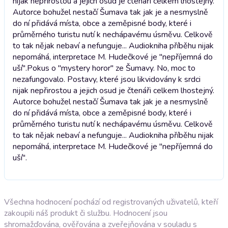
nijak nepřirostou a jejich osud je čtenáři celkem lhostejný.
Autorce bohužel nestačí Šumava tak jak je a nesmyslně
do ní přidává místa, obce a zeměpisné body, které i
průměrného turistu nutí k nechápavému úsměvu. Celkově
to tak nějak nebaví a nefunguje... Audiokniha příběhu nijak
nepomáhá, interpretace M. Hudečkové je "nepříjemná do
uší".
Pokus o "mystery horor" ze Šumavy. No, moc to
nezafungovalo. Postavy, které jsou likvidovány k srdci
nijak nepřirostou a jejich osud je čtenáři celkem lhostejný.
Autorce bohužel nestačí Šumava tak jak je a nesmyslně
do ní přidává místa, obce a zeměpisné body, které i
průměrného turistu nutí k nechápavému úsměvu. Celkově
to tak nějak nebaví a nefunguje... Audiokniha příběhu nijak
nepomáhá, interpretace M. Hudečkové je "nepříjemná do
uší".
Všechna hodnocení pochází od registrovaných uživatelů, kteří
zakoupili náš produkt či službu. Hodnocení jsou
shromažďována, ověřována a zveřejňována v souladu s