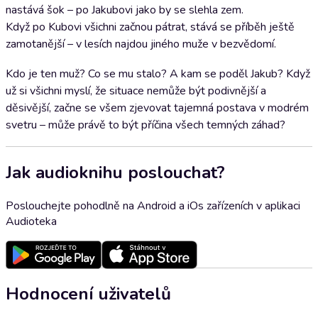
nastává šok – po Jakubovi jako by se slehla zem.
Když po Kubovi všichni začnou pátrat, stává se příběh ještě
zamotanější – v lesích najdou jiného muže v bezvědomí.
Kdo je ten muž? Co se mu stalo? A kam se poděl Jakub? Když
už si všichni myslí, že situace nemůže být podivnější a
děsivější, začne se všem zjevovat tajemná postava v modrém
svetru – může právě to být příčina všech temných záhad?
Jak audioknihu poslouchat?
Poslouchejte pohodlně na Android a iOs zařízeních v aplikaci
Audioteka
Hodnocení uživatelů