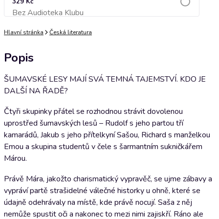
329 Kč
Bez Audioteka Klubu
Přidat do košíku
Hlavní stránka
Česká literatura
Popis
ŠUMAVSKÉ LESY MAJÍ SVÁ TEMNÁ TAJEMSTVÍ. KDO JE
DALŠÍ NA ŘADĚ?
Čtyři skupinky přátel se rozhodnou strávit dovolenou
uprostřed šumavských lesů – Rudolf s jeho partou tří
kamarádů, Jakub s jeho přítelkyní Sašou, Richard s manželkou
Emou a skupina studentů v čele s šarmantním sukničkářem
Márou.
Právě Mára, jakožto charismatický vypravěč, se ujme zábavy a
vypráví partě strašidelné válečné historky u ohně, které se
údajně odehrávaly na místě, kde právě nocují. Saša z něj
nemůže spustit oči a nakonec to mezi nimi zajiskří. Ráno ale