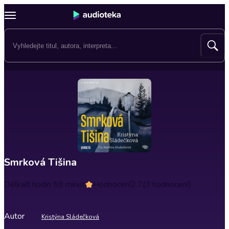
Smrková Tišina
Délka
8 hodin 59 minut
Hodnocení
2.7
(3 hodnocení)
Autor
Kristýna Sládečková