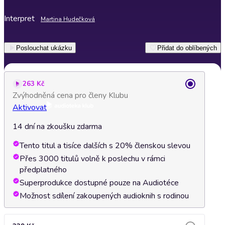
Interpret
Martina Hudečková
Poslouchat ukázku
Přidat do oblíbených
263 Kč
Zvýhodněná cena pro členy Klubu
Aktivovat
14 dní na zkoušku zdarma
Tento titul a tisíce dalších s 20% členskou slevou
Přes 3000 titulů volně k poslechu v rámci
předplatného
Superprodukce dostupné pouze na Audiotéce
Možnost sdílení zakoupených audioknih s rodinou