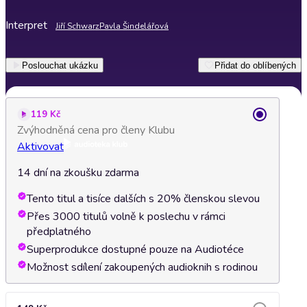
Interpret
Jiří Schwarz
Pavla Šindelářová
Poslouchat ukázku
Přidat do oblíbených
119 Kč
Zvýhodněná cena pro členy Klubu
Aktivovat
14 dní na zkoušku zdarma
Tento titul a tisíce dalších s 20% členskou slevou
Přes 3000 titulů volně k poslechu v rámci
předplatného
Superprodukce dostupné pouze na Audiotéce
Možnost sdílení zakoupených audioknih s rodinou