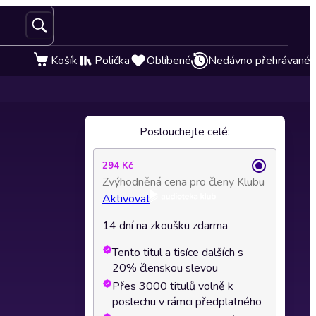
Košík
Polička
Oblíbené
Nedávno přehrávané
Poslouchejte celé:
294 Kč
Zvýhodněná cena pro členy Klubu
Aktivovat
14 dní na zkoušku zdarma
Tento titul a tisíce dalších s
20% členskou slevou
Přes 3000 titulů volně k
poslechu v rámci předplatného