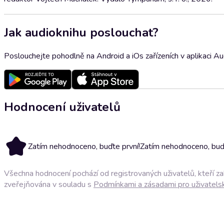
Jak audioknihu poslouchat?
Poslouchejte pohodlně na Android a iOs zařízeních v aplikaci A
Hodnocení uživatelů
Zatím nehodnoceno, buďte první!
Zatím nehodnoceno, buďt
Všechna hodnocení pochází od registrovaných uživatelů, kteří z
zveřejňována v souladu s
Podmínkami a zásadami pro uživatels