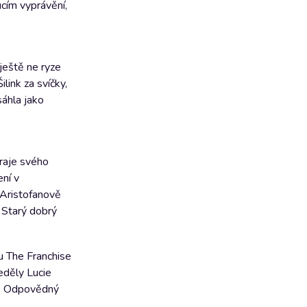
cím vyprávění,
ještě ne ryze
link za svíčky,
sáhla jako
raje svého
ní v
 Aristofanově
 Starý dobrý
u The Franchise
eděly Lucie
i. Odpovědný