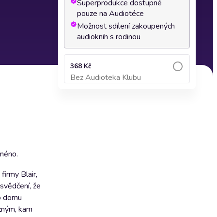
Superprodukce dostupné
pouze na Audiotéce
Možnost sdílení zakoupených
audioknih s rodinou
368 Kč
Bez Audioteka Klubu
Přidat do košíku
jméno.
firmy Blair,
svědčení, že
do domu
uzným, kam