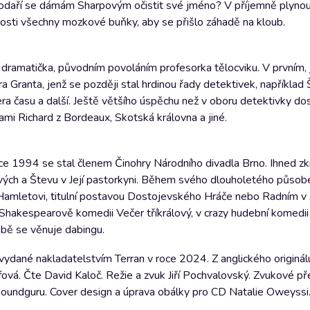
 Podaří se dámám Sharpovým očistit své jméno? V příjemně plynou
vosti všechny mozkové buňky, aby se přišlo záhadě na kloub.
dramatička, původním povoláním profesorka tělocviku. V prvním, 
ranta, jenž se později stal hrdinou řady detektivek, například Ši
a času a další. Ještě většího úspěchu než v oboru detektivky do
mi Richard z Bordeaux, Skotská královna a jiné.
ce 1994 se stal členem Činohry Národního divadla Brno. Ihned zk
vých a Števu v Její pastorkyni. Během svého dlouholetého působe
 Hamletovi, titulní postavou Dostojevského Hráče nebo Radním v
v Shakespearově komedii Večer tříkrálový, v crazy hudební komedii
bě se věnuje dabingu.
 vydané nakladatelstvím Terran v roce 2024. Z anglického originál
fová. Čte David Kaloč. Režie a zvuk Jiří Pochvalovský. Zvukové př
o Soundguru. Cover design a úprava obálky pro CD Natalie Oweyss