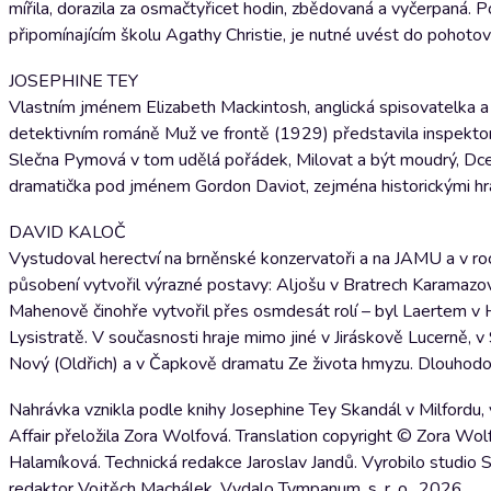
mířila, dorazila za osmačtyřicet hodin, zbědovaná a vyčerpaná.
připomínajícím školu Agathy Christie, je nutné uvést do pohoto
JOSEPHINE TEY
Vlastním jménem Elizabeth Mackintosh, anglická spisovatelka a 
detektivním románě Muž ve frontě (1929) představila inspektora G
Slečna Pymová v tom udělá pořádek, Milovat a být moudrý, Dcer
dramatička pod jménem Gordon Daviot, zejména historickými hra
DAVID KALOČ
Vystudoval herectví na brněnské konzervatoři a na JAMU a v ro
působení vytvořil výrazné postavy: Aljošu v Bratrech Karamazo
Mahenově činohře vytvořil přes osmdesát rolí – byl Laertem v
Lysistratě. V současnosti hraje mimo jiné v Jiráskově Lucerně, 
Nový (Oldřich) a v Čapkově dramatu Ze života hmyzu. Dlouhodo
Nahrávka vznikla podle knihy Josephine Tey Skandál v Milfordu,
Affair přeložila Zora Wolfová. Translation copyright © Zora Wol
Halamíková. Technická redakce Jaroslav Jandů. Vyrobilo studi
redaktor Vojtěch Machálek. Vydalo Tympanum, s. r. o., 2026.