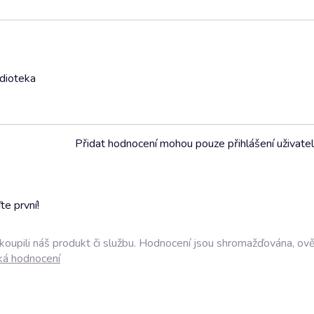
udioteka
Přidat hodnocení mohou pouze přihlášení uživate
e první!
akoupili náš produkt či službu. Hodnocení jsou shromažďována, ov
ká hodnocení