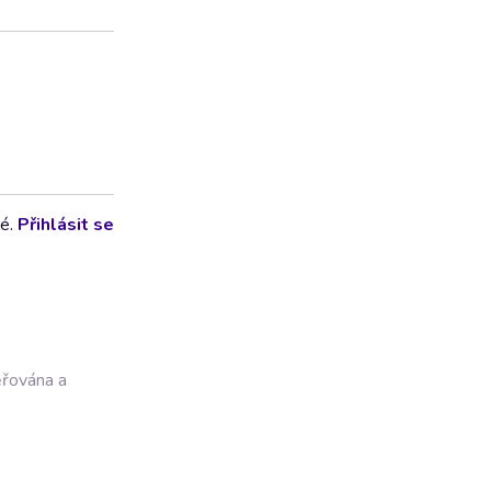
lé.
Přihlásit se
ěřována a