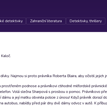
cké detektivky
Zahraniční literatura
Detektivky, thrillery
 Kaloč.
vky. Najmou si proto právníka Roberta Blaira, aby očistil jejich 
na prostřeném podnose a právníkovi ctihodné milfordské právnické 
elefon. Volá slečna Sharpová s prosbou o pomoc. Právníkovo pře
 dámu a její matku obvinila policie z únosu! Když právník dorazí 
la na autobus, nabídly před pár dny dvě dámy odvoz v autě. K příb