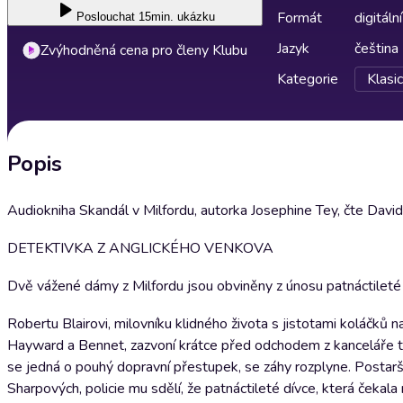
Formát
digitální
Poslouchat
15min. ukázku
Jazyk
čeština
Zvýhodněná cena pro členy Klubu
Kategorie
Klasi
Popis
Audiokniha Skandál v Milfordu, autorka Josephine Tey, čte David
DETEKTIVKA Z ANGLICKÉHO VENKOVA
Dvě vážené dámy z Milfordu jsou obviněny z únosu patnáctileté dí
Robertu Blairovi, milovníku klidného života s jistotami koláčků 
Hayward a Bennet, zazvoní krátce před odchodem z kanceláře t
se jedná o pouhý dopravní přestupek, se záhy rozplyne. Postarší
Sharpových, policie mu sdělí, že patnáctileté dívce, která čeka