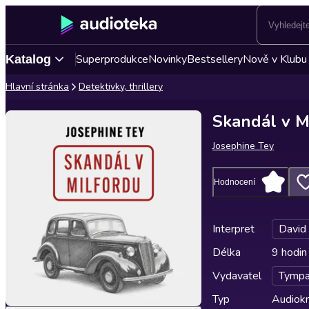
Superprodukce
Novinky
Bestsellery
Nově v Klubu
Katalog
Hlavní stránka
Detektivky, thrillery
Skandál v M
Josephine Tey
Hodnocení
Interpret
David
Délka
9 hodin
Vydavatel
Tymp
Typ
Audiokn