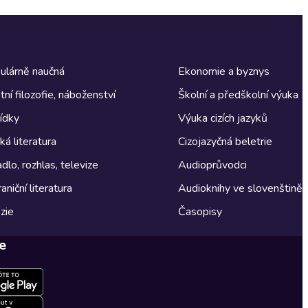
ulárně naučná
Ekonomie a byznys
tní filozofie, náboženství
Školní a předškolní výuka
ídky
Výuka cizích jazyků
á literatura
Cizojazyčná beletrie
dlo, rozhlas, televize
Audioprůvodci
aniční literatura
Audioknihy ve slovenštině
zie
Časopisy
e