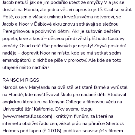
Jacob netuší, jak se jim podařilo utéct ze smyčky V a jak se
dostali na Floridu, ale jednu věc ví naprosto jistě: Caul se vrátil.
Poté, co jen o vlásek uniknou krvežíznivému netvorovi, se
Jacob a Noor v Ďáblově akru znovu setkávají se slečnou
Peregrinovou a podivnými dětmi. Akr je sužován deštěm
popela, krve a kostí – děsivou předzvěstí příchodu Caulovy
armády. Osud celé říše podivných je nejistý! Zbývá poslední
naděje – dopravit Noor na místo, kde se má setkat sedm
emancipátorů, o nichž se píše v proroctví. Ale kde se toto
utajené místo nachází?
RANSOM RIGGS
Narodil se v Marylandu na dvě stě let staré farmě a vyrůstal
na Floridě, kde navštěvoval školu pro nadané děti. Studoval
anglickou literaturu na Kenyon College a filmovou vědu na
Univerzitě Jižní Kalifornie. Díky svému blogu
(www.mentalfloss.com) i krátkým filmům, za které na
internetu obdržel řadu cen, získal práci na příručce Sherlock
Holmes pod lupou (č. 2018), publikaci související s filmem