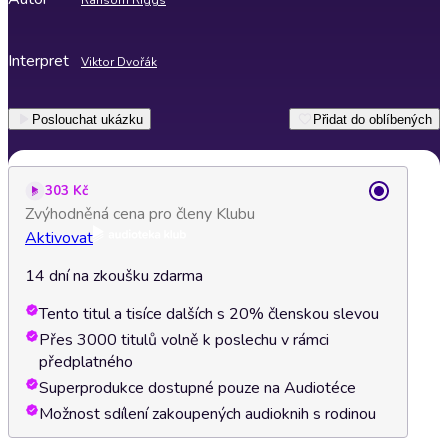
Ransom Riggs
Interpret
Viktor Dvořák
Poslouchat ukázku
Přidat do oblíbených
303 Kč
Zvýhodněná cena pro členy Klubu
Aktivovat
14 dní na zkoušku zdarma
Tento titul a tisíce dalších s 20% členskou slevou
Přes 3000 titulů volně k poslechu v rámci
předplatného
Superprodukce dostupné pouze na Audiotéce
Možnost sdílení zakoupených audioknih s rodinou