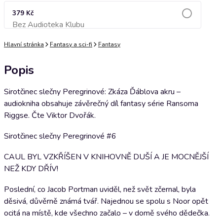
379 Kč
Bez Audioteka Klubu
Přidat do košíku
Hlavní stránka
Fantasy a sci-fi
Fantasy
Popis
Sirotčinec slečny Peregrinové: Zkáza Ďáblova akru –
audiokniha obsahuje závěrečný díl fantasy série Ransoma
Riggse. Čte Viktor Dvořák.
Sirotčinec slečny Peregrinové #6
CAUL BYL VZKŘÍŠEN V KNIHOVNĚ DUŠÍ A JE MOCNĚJŠÍ
NEŽ KDY DŘÍV!
Poslední, co Jacob Portman uviděl, než svět zčernal, byla
děsivá, důvěrně známá tvář. Najednou se spolu s Noor opět
ocitá na místě, kde všechno začalo – v domě svého dědečka.