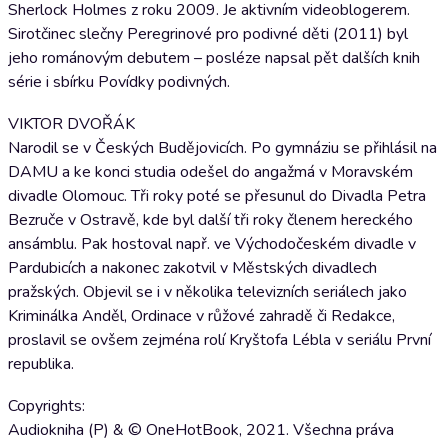
Sherlock Holmes z roku 2009. Je aktivním videoblogerem.
Sirotčinec slečny Peregrinové pro podivné děti (2011) byl
jeho románovým debutem – posléze napsal pět dalších knih
série i sbírku Povídky podivných.
VIKTOR DVOŘÁK
Narodil se v Českých Budějovicích. Po gymnáziu se přihlásil na
DAMU a ke konci studia odešel do angažmá v Moravském
divadle Olomouc. Tři roky poté se přesunul do Divadla Petra
Bezruče v Ostravě, kde byl další tři roky členem hereckého
ansámblu. Pak hostoval např. ve Východočeském divadle v
Pardubicích a nakonec zakotvil v Městských divadlech
pražských. Objevil se i v několika televizních seriálech jako
Kriminálka Anděl, Ordinace v růžové zahradě či Redakce,
proslavil se ovšem zejména rolí Kryštofa Lébla v seriálu První
republika.
Copyrights:
Audiokniha (P) & © OneHotBook, 2021. Všechna práva