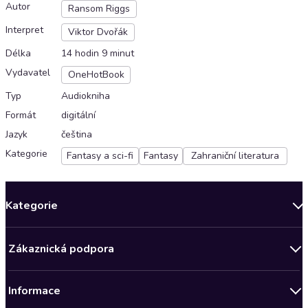
Autor
Ransom Riggs
Interpret
Viktor Dvořák
Délka
14 hodin 9 minut
Vydavatel
OneHotBook
Typ
Audiokniha
Formát
digitální
Jazyk
čeština
Kategorie
Fantasy a sci-fi
Fantasy
Zahraniční literatura
Kategorie
Novinky
Zákaznická podpora
Bestsellery měsíce
Obchodní podmínky
Podcasty
Informace
Zásady ochrany osobních údajů
AKCE