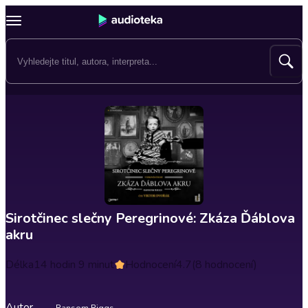
Sirotčinec slečny Peregrinové: Zkáza Ďáblova
akru
Délka
14 hodin 9 minut
Hodnocení
4.7
(8 hodnocení)
Autor