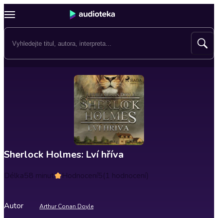
Sherlock Holmes: Lví hříva
Délka
58 minut
Hodnocení
5
(1 hodnocení)
Autor
Arthur Conan Doyle