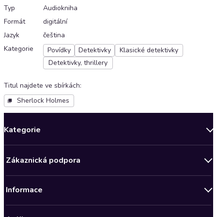
Typ
Audiokniha
Formát
digitální
Jazyk
čeština
Kategorie
Povídky
Detektivky
Klasické detektivky
Detektivky, thrillery
Titul najdete ve sbírkách
:
Sherlock Holmes
Kategorie
Novinky
Zákaznická podpora
Bestsellery měsíce
Obchodní podmínky
Podcasty
Informace
Zásady ochrany osobních údajů
AKCE
Předplatné Audioteka Klub
Audioteka Klub - Obchodní podmínky
Nově v Klubu