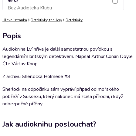
99 Kč
Bez Audioteka Klubu
Přidat do košíku
Hlavní stránka
Detektivky, thrillery
Detektivky
Popis
Audiokniha Lví hříva je další samostatnou povídkou s
legendárním britským detektivem. Napsal Arthur Conan Doyle.
Čte Václav Knop.
Z archivu Sherlocka Holmese #9
Sherlock na odpočinku sám vypráví případ od mořského
pobřeží v Sussexu, který nakonec má zcela přírodní, i když
nebezpečné příčiny.
Jak audioknihu poslouchat?