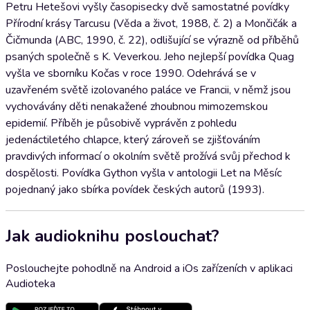
Petru Hetešovi vyšly časopisecky dvě samostatné povídky
Přírodní krásy Tarcusu (Věda a život, 1988, č. 2) a Mončičák a
Čičmunda (ABC, 1990, č. 22), odlišující se výrazně od příběhů
psaných společně s K. Veverkou. Jeho nejlepší povídka Quag
vyšla ve sborníku Kočas v roce 1990. Odehrává se v
uzavřeném světě izolovaného paláce ve Francii, v němž jsou
vychovávány děti nenakažené zhoubnou mimozemskou
epidemií. Příběh je působivě vyprávěn z pohledu
jedenáctiletého chlapce, který zároveň se zjišťováním
pravdivých informací o okolním světě prožívá svůj přechod k
dospělosti. Povídka Gython vyšla v antologii Let na Měsíc
pojednaný jako sbírka povídek českých autorů (1993).
Jak audioknihu poslouchat?
Poslouchejte pohodlně na Android a iOs zařízeních v aplikaci
Audioteka