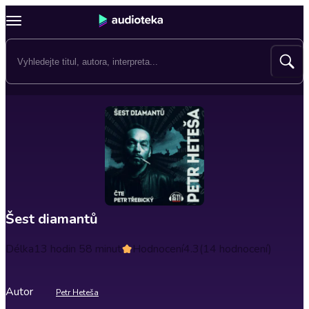
Šest diamantů
Délka
13 hodin 58 minut
Hodnocení
4.3
(14 hodnocení)
Autor
Petr Heteša