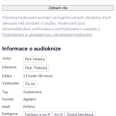
Zobrazit vše
Všechna hodnocení pochází od registrovaných uživatelů, kteří
zakoupili náš produkt či službu. Hodnocení jsou
shromažďována, ověřována a zveřejňována v souladu s
Podmínkami a zásadami pro uživatelská hodnocení
Informace o audioknize
Autor
Petr Heteša
Interpret
Petr Třebický
Délka
13 hodin 58 minut
Vydavatel
Čti mi!
Typ
Audiokniha
Formát
digitální
Jazyk
čeština
Kategorie
Fantasy a sci-fi
Sci-fi
Česká literatura