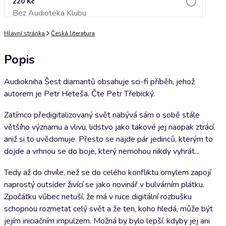
220 Kč
Bez Audioteka Klubu
Přidat do košíku
Hlavní stránka
Česká literatura
Popis
Audiokniha Šest diamantů obsahuje sci-fi příběh, jehož
autorem je Petr Heteša. Čte Petr Třebický.
Zatímco předigitalizovaný svět nabývá sám o sobě stále
většího významu a vlivu, lidstvo jako takové jej naopak ztrácí,
aniž si to uvědomuje. Přesto se najde pár jedinců, kterým to
dojde a vrhnou se do boje, který nemohou nikdy vyhrát...
Tedy až do chvíle, než se do celého konfliktu omylem zapojí
naprostý outsider živící se jako novinář v bulvárním plátku.
Zpočátku vůbec netuší, že má v ruce digitální rozbušku
schopnou rozmetat celý svět a že ten, koho hledá, může být
jejím iniciačním impulzem. Možná by bylo lepší, kdyby jej ani