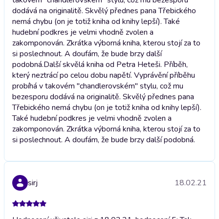
dodává na originalitě. Skvělý přednes pana Třebického
nemá chybu (on je totiž kniha od knihy lepší). Také
hudební podkres je velmi vhodně zvolen a
zakomponován. Zkrátka výborná kniha, kterou stojí za to
si poslechnout. A doufám, že bude brzy další
podobná.
Další skvělá kniha od Petra Heteši. Příběh,
který neztrácí po celou dobu napětí. Vyprávění příběhu
probíhá v takovém "chandlerovském" stylu, což mu
bezesporu dodává na originalitě. Skvělý přednes pana
Třebického nemá chybu (on je totiž kniha od knihy lepší).
Také hudební podkres je velmi vhodně zvolen a
zakomponován. Zkrátka výborná kniha, kterou stojí za to
si poslechnout. A doufám, že bude brzy další podobná.
sirj
18.02.21