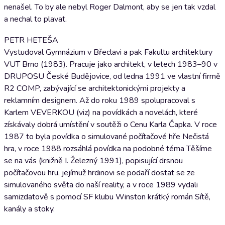
nenašel. To by ale nebyl Roger Dalmont, aby se jen tak vzdal
a nechal to plavat.
PETR HETEŠA
Vystudoval Gymnázium v Břeclavi a pak Fakultu architektury
VUT Brno (1983). Pracuje jako architekt, v letech 1983–90 v
DRUPOSU České Budějovice, od ledna 1991 ve vlastní firmě
R2 COMP, zabývající se architektonickými projekty a
reklamním designem. Až do roku 1989 spolupracoval s
Karlem VEVERKOU (viz) na povídkách a novelách, které
získávaly dobrá umístění v soutěži o Cenu Karla Čapka. V roce
1987 to byla povídka o simulované počítačové hře Nečistá
hra, v roce 1988 rozsáhlá povídka na podobné téma Těšíme
se na vás (knižně I. Železný 1991), popisující drsnou
počítačovou hru, jejímuž hrdinovi se podaří dostat se ze
simulovaného světa do naší reality, a v roce 1989 vydali
samizdatově s pomocí SF klubu Winston krátký román Sítě,
kanály a stoky.