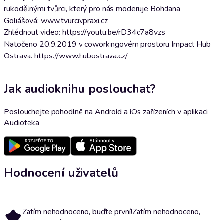
rukodělnými tvůrci, který pro nás moderuje Bohdana
Goliášová: www.tvurcivpraxi.cz
Zhlédnout video: https://youtu.be/rD34c7a8vzs
Natočeno 20.9.2019 v coworkingovém prostoru Impact Hub
Ostrava: https://www.hubostrava.cz/
Jak audioknihu poslouchat?
Poslouchejte pohodlně na Android a iOs zařízeních v aplikaci
Audioteka
Hodnocení uživatelů
Zatím nehodnoceno, buďte první!
Zatím nehodnoceno,