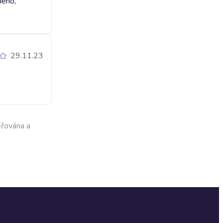
ného,
29.11.23
ěřována a