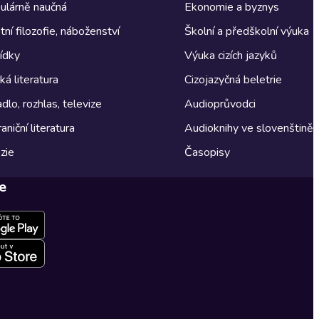
ulárně naučná
Ekonomie a byznys
tní filozofie, náboženství
Školní a předškolní výuka
ídky
Výuka cizích jazyků
á literatura
Cizojazyčná beletrie
dlo, rozhlas, televize
Audioprůvodci
aniční literatura
Audioknihy ve slovenštině
zie
Časopisy
e