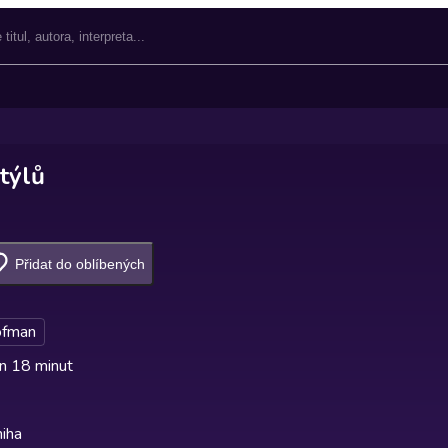
týlů
Přidat do oblíbených
ofman
n 18 minut
iha