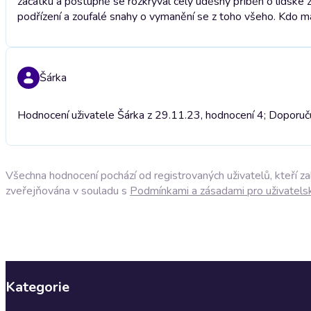
začátku a postupně se rozkrýval celý úděsný příběh o lidské z
podřízení a zoufalé snahy o vymanění se z toho všeho. Kdo má
Šárka
Hodnocení uživatele Šárka z 29.11.23, hodnocení 4; Doporuču
Všechna hodnocení pochází od registrovaných uživatelů, kteří z
zveřejňována v souladu s
Podmínkami a zásadami pro uživatels
Kategorie