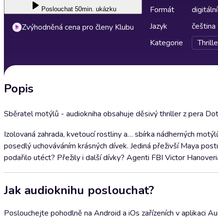
Formát
digitální
Poslouchat
50min. ukázku
Jazyk
čeština
Zvýhodněná cena pro členy Klubu
Kategorie
Thrill
Popis
Sběratel motýlů - audiokniha obsahuje děsivý thriller z pera Do
Izolovaná zahrada, kvetoucí rostliny a… sbírka nádherných motýl
posedlý uchováváním krásných dívek. Jediná přeživší Maya postu
podařilo utéct? Přežily i další dívky? Agenti FBI Victor Hanover
Jak audioknihu poslouchat?
Poslouchejte pohodlně na Android a iOs zařízeních v aplikaci A