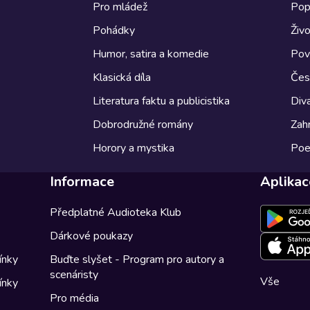
Pro mládež
Pop
Pohádky
Živo
Humor, satira a komedie
Pov
Klasická díla
Česk
Literatura faktu a publicistika
Diva
Dobrodružné romány
Zahr
Horory a mystika
Poe
Informace
Aplikac
Předplatné Audioteka Klub
Dárkové poukazy
ínky
Buďte slyšet - Program pro autory a
scenáristy
Vše
ínky
Pro média