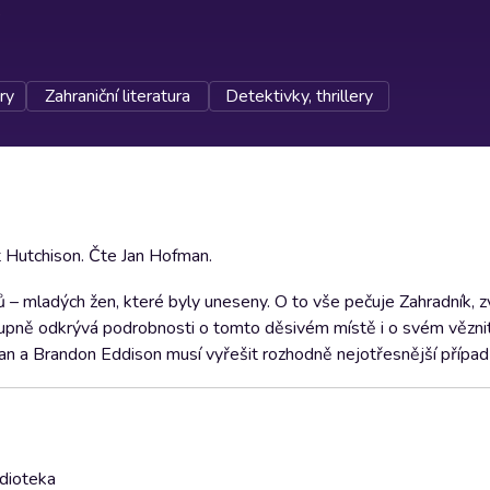
ery
Zahraniční literatura
Detektivky, thrillery
t Hutchison. Čte Jan Hofman.
ů – mladých žen, které byly uneseny. O to vše pečuje Zahradník, z
pně odkrývá podrobnosti o tomto děsivém místě i o svém vězniteli
ian a Brandon Eddison musí vyřešit rozhodně nejotřesnější případ 
udioteka