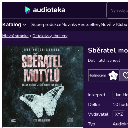
Superprodukce
Novinky
Bestsellery
Nově v Klubu
Katalog
Hlavní stránka
Detektivky, thrillery
Sběratel mo
Dot Hutchisonová
Hodnocení
4,9
Interpret
Jan H
Délka
10 hodi
Vydavatel
XYZ
Typ
Audiokn