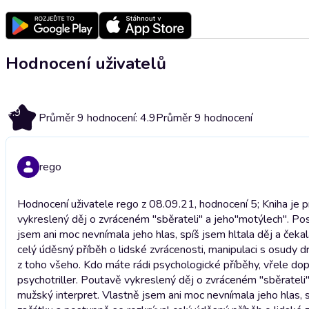
Hodnocení uživatelů
4.9
Průměr 9 hodnocení: 4.9
Průměr 9 hodnocení
rego
Hodnocení uživatele rego z 08.09.21, hodnocení 5; Kniha je pr
vykreslený děj o zvráceném "sběrateli" a jeho"motýlech". Po
jsem ani moc nevnímala jeho hlas, spíš jsem hltala děj a ček
celý úděsný příběh o lidské zvrácenosti, manipulaci s osudy d
z toho všeho. Kdo máte rádi psychologické příběhy, vřele dop
psychotriller. Poutavě vykreslený děj o zvráceném "sběratel
mužský interpret. Vlastně jsem ani moc nevnímala jeho hlas, s