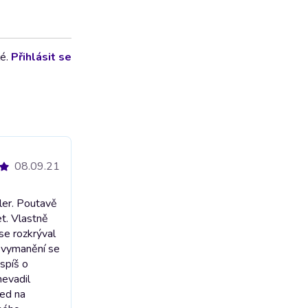
lé.
Přihlásit se
08.09.21
ller. Poutavě
t. Vlastně
se rozkrýval
o vymanění se
 spíš o
nevadil
ned na