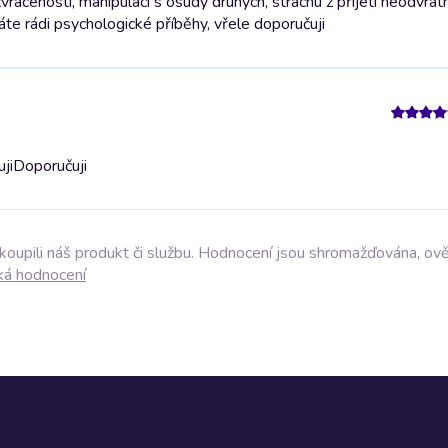
vrácenosti, manipulaci s osudy druhých, strachu z přijetí neodvrat
te rádi psychologické příběhy, vřele doporučuji
ji
Doporučuji
akoupili náš produkt či službu. Hodnocení jsou shromažďována, ov
ká hodnocení