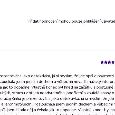
Přidat hodnocení mohou pouze přihlášení uživate
ezentována jako detektivka, já si myslím, že jde spíš o psychotri
slouchala jsem jedním dechem a vůbec mi nevadil mužský interpre
ala jak to dopadne. Vlastně konec byl hned na začátku a postupně 
ruhých, strachu z přijetí neodvratného, podřízení a zoufalé snahy 
oručuji
Kniha je prezentována jako detektivka, já si myslím, že jde
i" a jeho"motýlech". Poslouchala jsem jedním dechem a vůbec mi 
píš jsem hltala děj a čekala jak to dopadne. Vlastně konec byl h