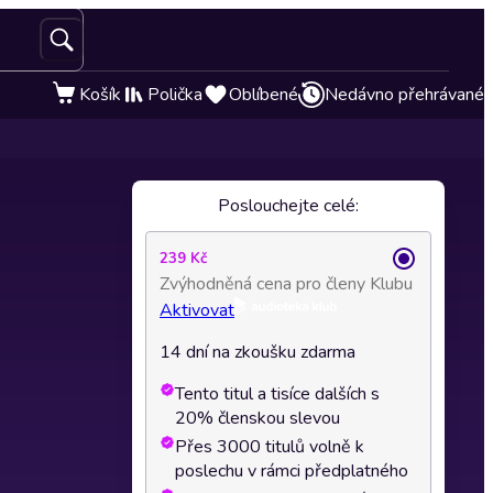
Košík
Polička
Oblíbené
Nedávno přehrávané
Poslouchejte celé:
239 Kč
Zvýhodněná cena pro členy Klubu
Aktivovat
14 dní na zkoušku zdarma
Tento titul a tisíce dalších s
20% členskou slevou
Přes 3000 titulů volně k
poslechu v rámci předplatného