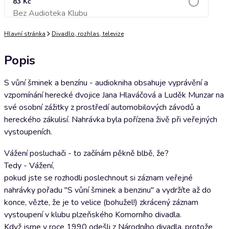
83 Kč
Bez Audioteka Klubu
Přidat do košíku
Hlavní stránka
Divadlo, rozhlas, televize
Popis
S vůní šminek a benzínu - audiokniha obsahuje vyprávění a
vzpomínání herecké dvojice Jana Hlaváčová a Luděk Munzar na
své osobní zážitky z prostředí automobilových závodů a
hereckého zákulisí. Nahrávka byla pořízena živě při veřejných
vystoupeních.
Vážení posluchači - to začínám pěkně blbě, že?
Tedy - Vážení,
pokud jste se rozhodli poslechnout si záznam veřejné
nahrávky pořadu "S vůní šminek a benzinu" a vydržíte až do
konce, vězte, že je to velice (bohužel!) zkrácený záznam
vystoupení v klubu plzeňského Komorního divadla.
Když jsme v roce 1990 odešli z Národního divadla, protože