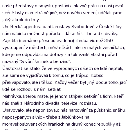
naše představy o smyslu, poslání a hlavně práci na naší první
scéně byly diametrálně jiné, než nového vedení, udělali jsme
jakýsi krok do tmy...
Umělecká agentura paní Jaroslavy Svobodové z České Lípy
nám nabídla možnost pořadu - dá se říct - besed s diváky.
Zajistila (nemáme přesnou evidenci) zhruba víc než 350
vystoupení v městech, městečkách, ale i v malých vesničkách,
kde jsme odpovídali na dotazy - a tak vznikl vlastní pořad
nazvaný "S vůní šminek a benzínu".
Častokrát se stalo, že ve vyprodaných sálech se lidé neptali,
ale sami se vyjadřovali k tomu, co je trápilo, zlobilo,
překvapovalo, ale i těšilo. Každý večer byl jiný, podle toho, jací
lidé se rozhodli s námi setkat.
Nahrávka, kterou máte, je jenom střípek setkání s lidmi, kteří
nás znali z Národního divadla, televize, rozhlasu.
Unavovalo, ale neponižovalo nás harcování za plískanic, sněhu,
neposypaných silnic - třeba z Jablůnkova na
moravskoslovenských hranicích na druhý konec republiky až