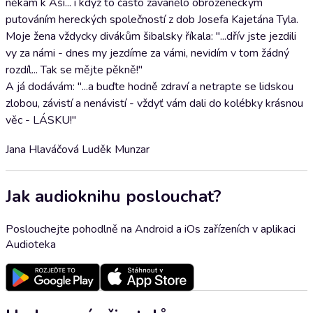
někam k Aši... i když to často zavánělo obrozeneckým
putováním hereckých společností z dob Josefa Kajetána Tyla.
Moje žena vždycky divákům šibalsky říkala: "...dřív jste jezdili
vy za námi - dnes my jezdíme za vámi, nevidím v tom žádný
rozdíl... Tak se mějte pěkně!"
A já dodávám: "...a buďte hodně zdraví a netrapte se lidskou
zlobou, závistí a nenávistí - vždyť vám dali do kolébky krásnou
věc - LÁSKU!"
Jana Hlaváčová Luděk Munzar
Jak audioknihu poslouchat?
Poslouchejte pohodlně na Android a iOs zařízeních v aplikaci
Audioteka