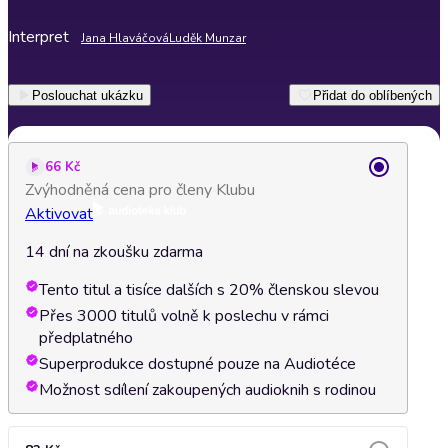
Interpret
Jana Hlaváčová
Luděk Munzar
Poslouchat ukázku
Přidat do oblíbených
66 Kč
Zvýhodněná cena pro členy Klubu
Aktivovat
14 dní na zkoušku zdarma
Tento titul a tisíce dalších s 20% členskou slevou
Přes 3000 titulů volně k poslechu v rámci
předplatného
Superprodukce dostupné pouze na Audiotéce
Možnost sdílení zakoupených audioknih s rodinou