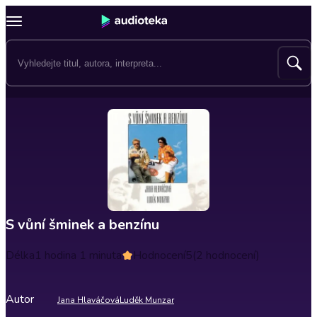
S vůní šminek a benzínu
Délka
1 hodina 1 minuta
Hodnocení
5
(2 hodnocení)
Autor
Jana Hlaváčová
Luděk Munzar