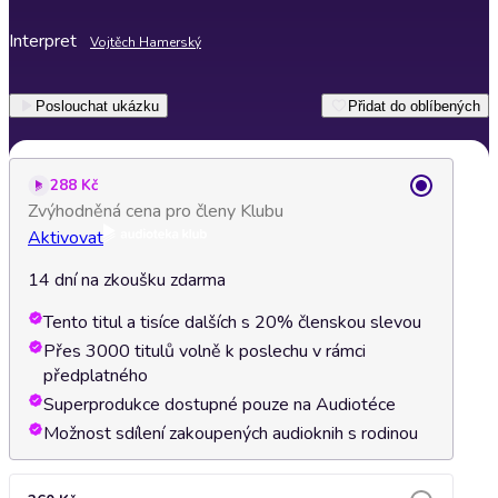
Interpret
Vojtěch Hamerský
Poslouchat ukázku
Přidat do oblíbených
288 Kč
Zvýhodněná cena pro členy Klubu
Aktivovat
14 dní na zkoušku zdarma
Tento titul a tisíce dalších s 20% členskou slevou
Přes 3000 titulů volně k poslechu v rámci
předplatného
Superprodukce dostupné pouze na Audiotéce
Možnost sdílení zakoupených audioknih s rodinou