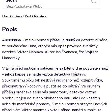
360 Kč
Bez Audioteka Klubu
Přidat do košíku
Hlavní stránka
Česká literatura
Popis
Audiokniha S malou pomocí přátel je druhý díl detektivní série
ze současného Brna, kterým vás opět provede svérázný
detektiv Viktor Náplava. Autor Jan Švancara, čte Vojtěch
Hamerský.
V Brně před justičním palácem je za bílého dne postřelen muž,
v jehož kapse se najde vizitka detektiva Náplavy.
Soukromému očku tak nezbývá nic jiného než rozlepit víčka,
překonat ranní kocovinu a pustit se do pátrání. Ve druhém
příběhu brněnské série vás samorostlý detektiv vezme
s sebou nejen do svého oblíbeného baru, ale i do kasáren
nebo do manželské poradny. S malou pomocí starých i nových
přátel vám Viktor namíchá koktejl záhad, napětí a ironie, ze