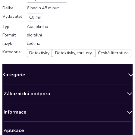
Délka
6 hodin 48 minut
Vydavatel
Čti mi!
Typ
Audiokniha
Formát
digitální
Jazyk
čeština
Kategorie
Detektivky
Detektivky, thrillery
Česká literatura
Kategorie
Novinky
Zákaznická podpora
Bestsellery měsíce
Obchodní podmínky
Podcasty
Informace
Zásady ochrany osobních údajů
AKCE
Předplatné Audioteka Klub
Audioteka Klub - Obchodní podmínky
Nově v Klubu
Aplikace