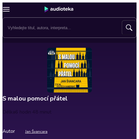
S malou pomocí přátel
Délka
6 hodin 48 minut
Autor
Jan Švancara