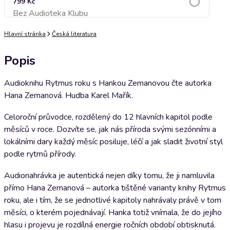
799 Kč
Bez Audioteka Klubu
Přidat do košíku
Hlavní stránka
Česká literatura
Popis
Audioknihu Rytmus roku s Hankou Zemanovou čte autorka
Hana Zemanová. Hudba Karel Mařík.
Celoroční průvodce, rozdělený do 12 hlavních kapitol podle
měsíců v roce. Dozvíte se, jak nás příroda svými sezónními a
lokálními dary každý měsíc posiluje, léčí a jak sladit životní styl
podle rytmů přírody.
Audionahrávka je autentická nejen díky tomu, že ji namluvila
přímo Hana Zemanová – autorka tištěné varianty knihy Rytmus
roku, ale i tím, že se jednotlivé kapitoly nahrávaly právě v tom
měsíci, o kterém pojednávají. Hanka totiž vnímala, že do jejího
hlasu i projevu je rozdílná energie ročních období obtisknutá.