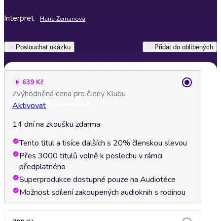
Interpret
Hana Zemanová
Poslouchat ukázku
Přidat do oblíbených
639 Kč
Zvýhodněná cena pro členy Klubu
Aktivovat
14 dní na zkoušku zdarma
Tento titul a tisíce dalších s 20% členskou slevou
Přes 3000 titulů volně k poslechu v rámci
předplatného
Superprodukce dostupné pouze na Audiotéce
Možnost sdílení zakoupených audioknih s rodinou