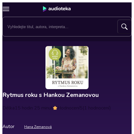
Rytmus roku s Hankou Zemanovou
Délka
15 hodin 25 minut
Hodnocení
5
(1 hodnocení)
Autor
Hana Zemanová