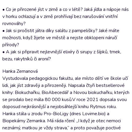
• Co je přirozené jíst v zimě a co v létě? Jaká jídla a nápoje nás
v horku ochlazují a v zimě prohřívají bez narušování vnitřní
rovnováhy?
• Jak si pročistit játra díky salátu z pampelišky? Jaké máte
možnosti, když žijete ve městě a nejste obklopeni náručí
přírody?
• A jak si připravit nejlevnější elixíry či sirupy z šípků, trnek,
bezu, rakytníků či aronií?
Hanka Zemanová
Vystudovala pedagogickou fakultu, ale místo dětí ve škole učí
lidi, jak jíst zdravěji a přirozeněji. Napsala čtyři bestsellerové
knihy: Biokuchařku, BioAbecedář a Novou biokuchařku, kterých
se prodalo bez mála 80 000 kusů.V roce 2021 dopsala svou
doposud nejkrásnější a nejobsáhlejší knihu Rytmus roku.
Hanka stála u zrodu Pro-BioLigy (dnes Lovime.bio) a
Biopekárny Zemanka. Má ráda rčení: „I když je otec nemoci
neznámý, matkou je vždy strava,“ a proto považuje poctivé