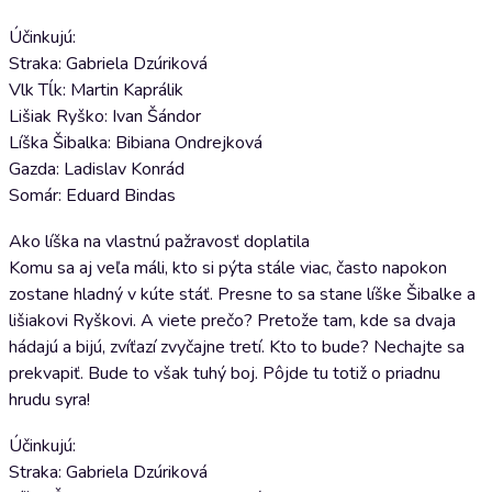
Účinkujú:
Straka: Gabriela Dzúriková
Vlk Tĺk: Martin Kaprálik
Lišiak Ryško: Ivan Šándor
Líška Šibalka: Bibiana Ondrejková
Gazda: Ladislav Konrád
Somár: Eduard Bindas
Ako líška na vlastnú pažravosť doplatila
Komu sa aj veľa máli, kto si pýta stále viac, často napokon
zostane hladný v kúte stáť. Presne to sa stane líške Šibalke a
lišiakovi Ryškovi. A viete prečo? Pretože tam, kde sa dvaja
hádajú a bijú, zvíťazí zvyčajne tretí. Kto to bude? Nechajte sa
prekvapiť. Bude to však tuhý boj. Pôjde tu totiž o priadnu
hrudu syra!
Účinkujú:
Straka: Gabriela Dzúriková