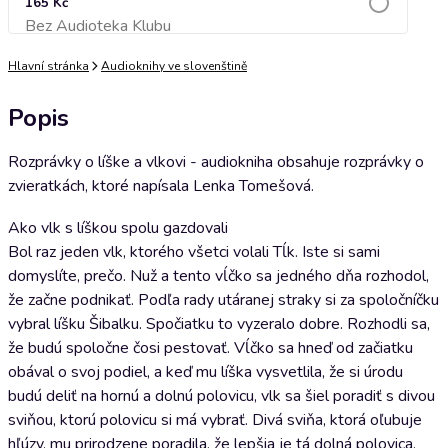
165 Kč
Bez Audioteka Klubu
Přidat do košíku
Hlavní stránka
Audioknihy ve slovenštině
Popis
Rozprávky o líške a vlkovi - audiokniha obsahuje rozprávky o
zvieratkách, ktoré napísala Lenka Tomešová.
Ako vlk s líškou spolu gazdovali
Bol raz jeden vlk, ktorého všetci volali Tĺk. Iste si sami
domyslíte, prečo. Nuž a tento vĺčko sa jedného dňa rozhodol,
že začne podnikať. Podľa rady utáranej straky si za spoločníčku
vybral líšku Šibalku. Spočiatku to vyzeralo dobre. Rozhodli sa,
že budú spoločne čosi pestovať. Vĺčko sa hneď od začiatku
obával o svoj podiel, a keď mu líška vysvetlila, že si úrodu
budú deliť na hornú a dolnú polovicu, vlk sa šiel poradiť s divou
sviňou, ktorú polovicu si má vybrať. Divá sviňa, ktorá oľubuje
hľúzy, mu prirodzene poradila, že lepšia je tá dolná polovica.