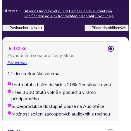
Interpret
Bibiana Ondrejková
Eduard Bindas
Gabriela Dzúriková
Ivan Šándor
Ladislav Konrád
Martin Kaprálik
Tibor Frlajs
Poslouchat ukázku
Přidat do oblíbených
132 Kč
Zvýhodněná cena pro členy Klubu
Aktivovat
14 dní na zkoušku zdarma
Tento titul a tisíce dalších s 20% členskou slevou
Přes 3000 titulů volně k poslechu v rámci
předplatného
Superprodukce dostupné pouze na Audiotéce
Možnost sdílení zakoupených audioknih s rodinou