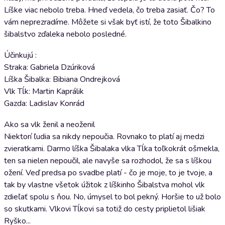
Líške viac nebolo treba. Hneď vedela, čo treba zasiať. Čo? To
vám neprezradíme. Môžete si však byť istí, že toto Šibalkino
šibalstvo zďaleka nebolo posledné.
Účinkujú :
Straka: Gabriela Dzúriková
Líška Šibalka: Bibiana Ondrejková
Vlk Tĺk: Martin Kaprálik
Gazda: Ladislav Konrád
Ako sa vlk ženil a neoženil
Niektorí ľudia sa nikdy nepoučia. Rovnako to platí aj medzi
zvieratkami. Darmo líška Šibalaka vlka Tĺka toľkokrát ošmekla,
ten sa nielen nepoučil, ale navyše sa rozhodol, že sa s líškou
ožení. Veď predsa po svadbe platí - čo je moje, to je tvoje, a
tak by vlastne všetok úžitok z líškinho Šibalstva mohol vlk
zdieľať spolu s ňou. No, úmysel to bol pekný. Horšie to už bolo
so skutkami. Vlkovi Tĺkovi sa totiž do cesty priplietol lišiak
Ryško...