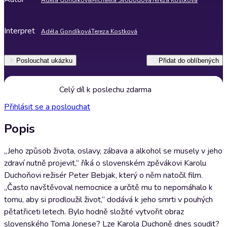
Adéla Gondíková
Michaela Svobodová
Tereza Kostková
Interpret
Adéla Gondíková
Tereza Kostková
Poslouchat ukázku
Přidat do oblíbených
Celý díl k poslechu zdarma
Přihlásit se a poslouchat
Popis
„Jeho způsob života, oslavy, zábava a alkohol se musely v jeho
zdraví nutně projevit,“ říká o slovenském zpěvákovi Karolu
Duchoňovi režisér Peter Bebjak, který o něm natočil film.
„Často navštěvoval nemocnice a určitě mu to nepomáhalo k
tomu, aby si prodloužil život,“ dodává k jeho smrti v pouhých
pětatřiceti letech. Bylo hodně složité vytvořit obraz
slovenského Toma Jonese? Lze Karola Duchoně dnes soudit?