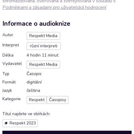
shromažďována, ověřována a zveřejňována v souladu s
Podmínkami a zásadami pro uživatelská hodnocení
Informace o audioknize
Autor
Respekt Media
Interpret
různí interpreti
Délka
4 hodin 11 minut
Vydavatel
Respekt Media
Typ
Časopis
Formát
digitální
Jazyk
čeština
Kategorie
Respekt
Časopisy
Titul najdete ve sbírkách
:
Respekt 2023