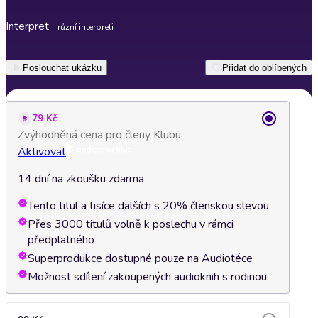
Interpret
různí interpreti
Poslouchat ukázku
Přidat do oblíbených
79 Kč
Zvýhodněná cena pro členy Klubu
Aktivovat
14 dní na zkoušku zdarma
Tento titul a tisíce dalších s 20% členskou slevou
Přes 3000 titulů volně k poslechu v rámci
předplatného
Superprodukce dostupné pouze na Audiotéce
Možnost sdílení zakoupených audioknih s rodinou