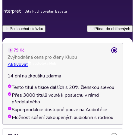
Interpret
Dita Fuchsová
Jan Bavala
Poslouchat ukázku
Přidat do oblíbených
79 Kč
Zvýhodněná cena pro členy Klubu
Aktivovat
14 dní na zkoušku zdarma
Tento titul a tisíce dalších s 20% členskou slevou
Přes 3000 titulů volně k poslechu v rámci
předplatného
Superprodukce dostupné pouze na Audiotéce
Možnost sdílení zakoupených audioknih s rodinou