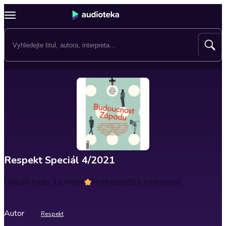
Respekt Speciál 4/2021
Délka
5 hodin 11 minut
Hodnocení
5
(1 hodnocení)
Autor
Respekt