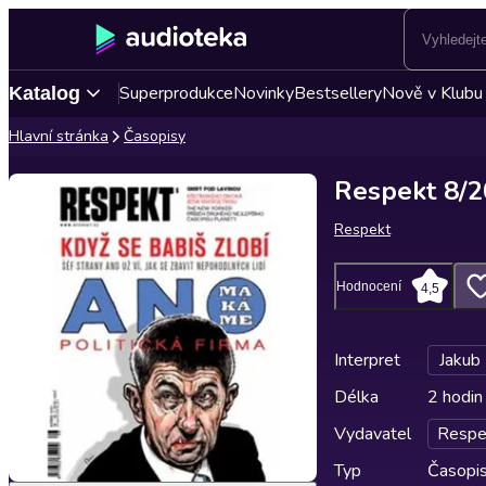
Superprodukce
Novinky
Bestsellery
Nově v Klubu
Katalog
Hlavní stránka
Časopisy
Respekt 8/
Respekt
Hodnocení
4,5
Interpret
Jakub
Délka
2 hodin
Vydavatel
Respe
Typ
Časopi