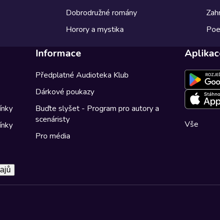
Dobrodružné romány
Zahr
Horory a mystika
Poe
Informace
Aplikac
Předplatné Audioteka Klub
Dárkové poukazy
ínky
Buďte slyšet - Program pro autory a
scenáristy
Vše
ínky
Pro média
ajů