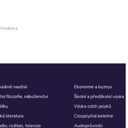
ěřována a
ulárně naučná
Ekonomie a byznys
tní filozofie, náboženství
Školní a předškolní výuka
ídky
Výuka cizích jazyků
á literatura
Cizojazyčná beletrie
dlo, rozhlas, televize
Audioprůvodci