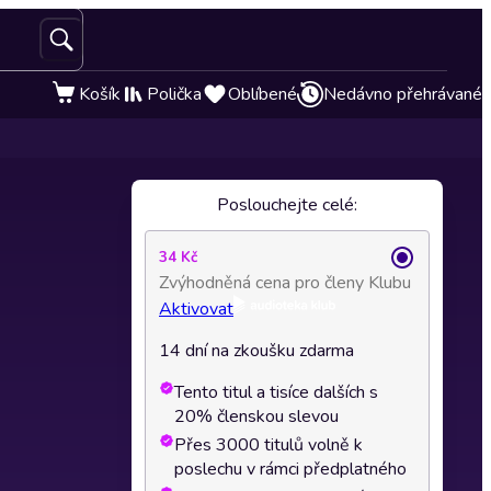
Košík
Polička
Oblíbené
Nedávno přehrávané
Poslouchejte celé:
34 Kč
Zvýhodněná cena pro členy Klubu
Aktivovat
14 dní na zkoušku zdarma
Tento titul a tisíce dalších s
20% členskou slevou
Přes 3000 titulů volně k
poslechu v rámci předplatného