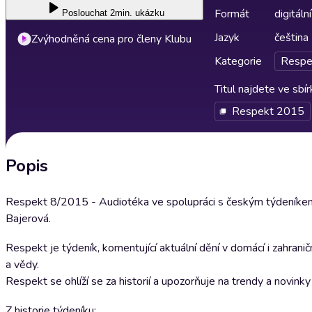
Formát
digitální
Poslouchat
2min. ukázku
Jazyk
čeština
Zvýhodněná cena pro členy Klubu
Kategorie
Respe
Titul najdete ve sbí
Respekt 2015
Popis
Respekt 8/2015 - Audiotéka ve spolupráci s českým týdeníkem
Bajerová.
Respekt je týdeník, komentující aktuální dění v domácí i zahrani
a vědy.
Respekt se ohlíží se za historií a upozorňuje na trendy a novink
Z historie týdeníku: