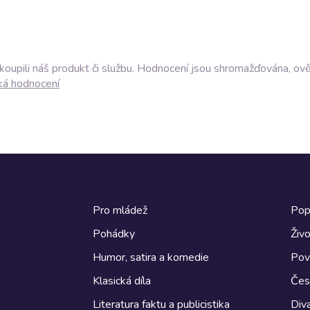
akoupili náš produkt či službu. Hodnocení jsou shromažďována, ov
ká hodnocení
Pro mládež
Pop
Pohádky
Živo
Humor, satira a komedie
Pov
Klasická díla
Česk
Literatura faktu a publicistika
Diva