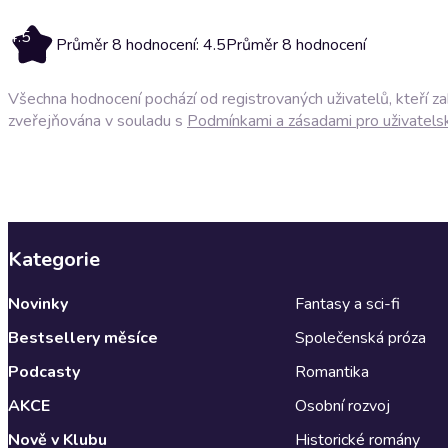
4.5
Průměr 8 hodnocení: 4.5
Průměr 8 hodnocení
Všechna hodnocení pochází od registrovaných uživatelů, kteří z
zveřejňována v souladu s
Podmínkami a zásadami pro uživatels
Kategorie
Novinky
Fantasy a sci-fi
Bestsellery měsíce
Společenská próza
Podcasty
Romantika
AKCE
Osobní rozvoj
Nově v Klubu
Historické romány