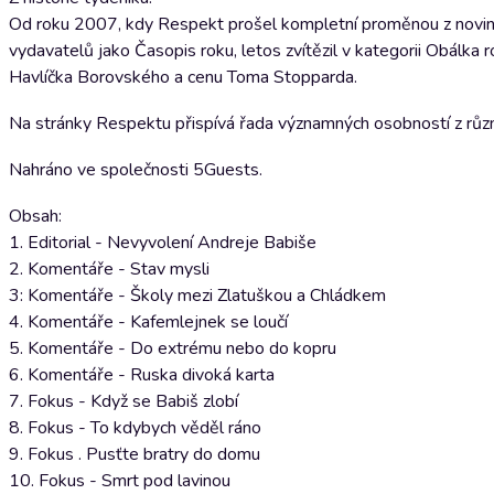
Od roku 2007, kdy Respekt prošel kompletní proměnou z novin n
vydavatelů jako Časopis roku, letos zvítězil v kategorii Obálka r
Havlíčka Borovského a cenu Toma Stopparda.
Na stránky Respektu přispívá řada významných osobností z různý
Nahráno ve společnosti 5Guests.
Obsah:
1. Editorial - Nevyvolení Andreje Babiše
2. Komentáře - Stav mysli
3: Komentáře - Školy mezi Zlatuškou a Chládkem
4. Komentáře - Kafemlejnek se loučí
5. Komentáře - Do extrému nebo do kopru
6. Komentáře - Ruska divoká karta
7. Fokus - Když se Babiš zlobí
8. Fokus - To kdybych věděl ráno
9. Fokus . Pusťte bratry do domu
10. Fokus - Smrt pod lavinou