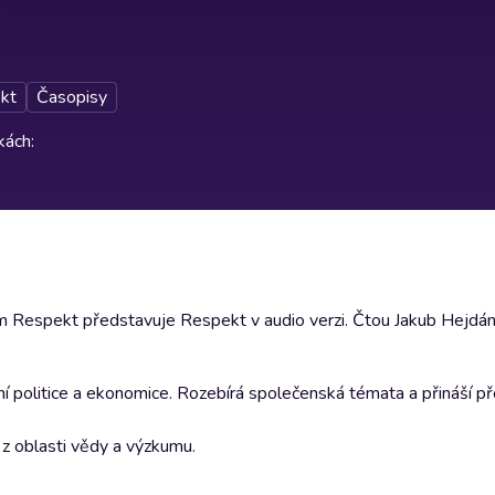
kt
Časopisy
rkách
:
 Respekt představuje Respekt v audio verzi. Čtou Jakub Hejdán
ční politice a ekonomice. Rozebírá společenská témata a přináší př
y z oblasti vědy a výzkumu.