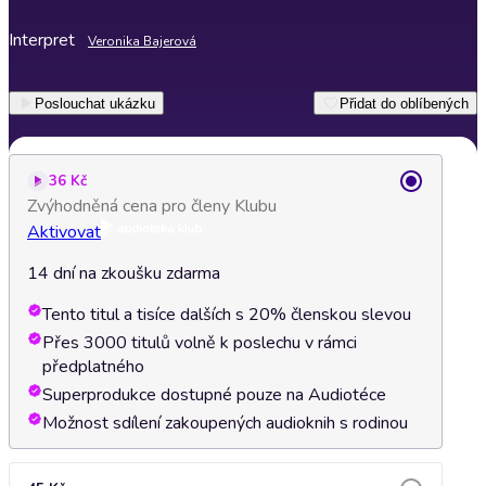
Interpret
Veronika Bajerová
Poslouchat ukázku
Přidat do oblíbených
36 Kč
Zvýhodněná cena pro členy Klubu
Aktivovat
14 dní na zkoušku zdarma
Tento titul a tisíce dalších s 20% členskou slevou
Přes 3000 titulů volně k poslechu v rámci
předplatného
Superprodukce dostupné pouze na Audiotéce
Možnost sdílení zakoupených audioknih s rodinou