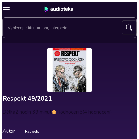
Respekt 49/2021
Délka
2 hodin 39 minut
Hodnocení
5
(4 hodnocení)
Autor
Respekt