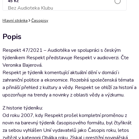
45 Kč
Bez Audioteka Klubu
Přidat do košíku
Hlavní stránka
Časopisy
Popis
Respekt 47/2021 – Audiotéka ve spolupráci s českým
týdeníkem Respekt představuje Respekt v audioverzi. Čte
Veronika Bajerová.
Respekt je týdeník komentující aktuální dění v domácí i
zahraniční politice a ekonomice. Rozebírá společenská témata
a přináší přehled z kultury a vědy. Respekt se ohlíží za historií a
upozorňuje na trendy a novinky z oblasti vědy a výzkumu.
Z historie týdeníku:
Od roku 2007, kdy Respekt prošel kompletní proměnou z
novin na barevný týdeník časopisového formátu, byl čtyřikrát
za sebou vyhlášen Unií vydavatelů jako Časopis roku, letos
zvítězil v kategorii Obálka roku. Získal i prestižní novinářská