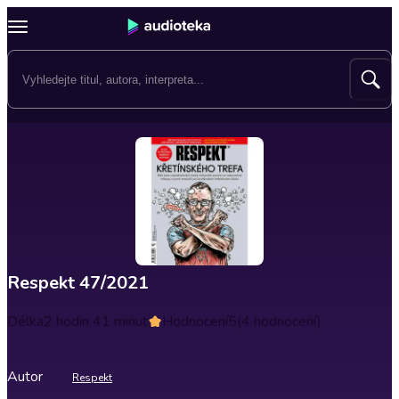
Respekt 47/2021
Délka
2 hodin 41 minut
Hodnocení
5
(4 hodnocení)
Autor
Respekt