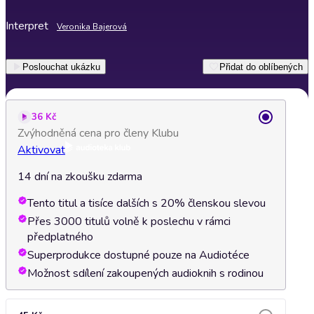
Interpret
Veronika Bajerová
Poslouchat ukázku
Přidat do oblíbených
36 Kč
Zvýhodněná cena pro členy Klubu
Aktivovat
14 dní na zkoušku zdarma
Tento titul a tisíce dalších s 20% členskou slevou
Přes 3000 titulů volně k poslechu v rámci
předplatného
Superprodukce dostupné pouze na Audiotéce
Možnost sdílení zakoupených audioknih s rodinou