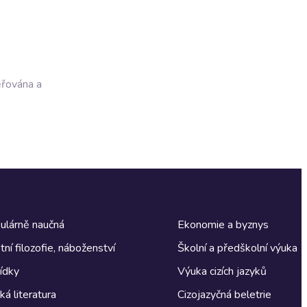
ěřována a
ulárně naučná
Ekonomie a byznys
tní filozofie, náboženství
Školní a předškolní výuka
ídky
Výuka cizích jazyků
á literatura
Cizojazyčná beletrie