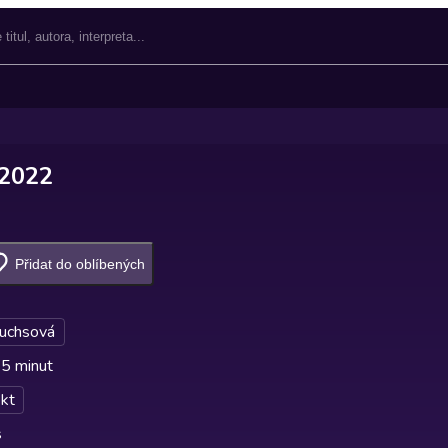
/2022
Přidat do oblíbených
Fuchsová
 5 minut
kt
s