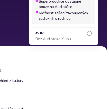
Superprodukce dostupné
pouze na Audiotéce
Možnost sdílení zakoupených
audioknih s rodinou
45 Kč
Bez Audioteka Klubu
Přidat do košíku
á.
ehled z kultury
 vyhlášen Unií