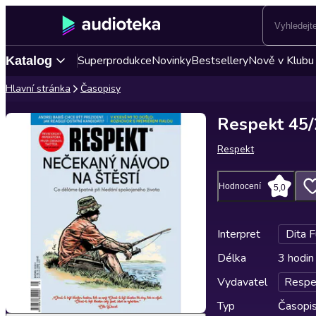
Superprodukce
Novinky
Bestsellery
Nově v Klubu
Katalog
Hlavní stránka
Časopisy
Respekt 45
Respekt
Hodnocení
5,0
Interpret
Dita 
Délka
3 hodin
Vydavatel
Respe
Typ
Časopi