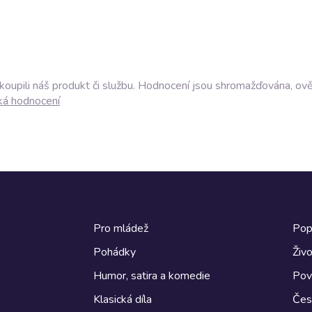
akoupili náš produkt či službu. Hodnocení jsou shromažďována, ov
ká hodnocení
Pro mládež
Pop
Pohádky
Živo
Humor, satira a komedie
Pov
Klasická díla
Česk