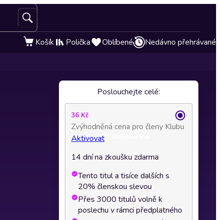
Košík
Polička
Oblíbené
Nedávno přehrávané
Poslouchejte celé:
36 Kč
Zvýhodněná cena pro členy Klubu
Aktivovat
14 dní na zkoušku zdarma
Tento titul a tisíce dalších s
20% členskou slevou
Přes 3000 titulů volně k
poslechu v rámci předplatného