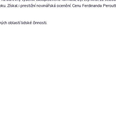
oku. Získal i prestižní novinářská ocenění: Cenu Ferdinanda Perout
ch oblastí lidské činnosti.