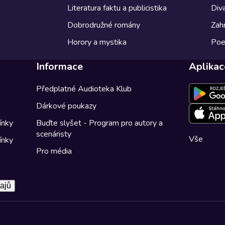
Literatura faktu a publicistika
Diva
Dobrodružné romány
Zahr
Horory a mystika
Poe
Informace
Aplikac
Předplatné Audioteka Klub
Dárkové poukazy
ínky
Buďte slyšet - Program pro autory a
scenáristy
Vše
ínky
Pro média
ajů