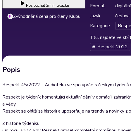
Formát
digitální
Poslouchat
2min. ukázku
Jazyk
čeština
Zvýhodněná cena pro členy Klubu
Kategorie
Respe
Titul najdete ve sbí
Respekt 2022
Popis
Respekt 45/2022 – Audiotéka ve spolupráci s českým týdeníke
Respekt je týdeník komentující aktuální dění v domácí i zahranič
a vědy.
Respekt se ohlíží za historií a upozorňuje na trendy a novinky z
Z historie týdeníku:
Od roku 2007, kdy Respekt prošel kompletní proměnou z novin n