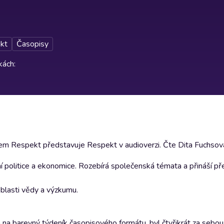
kt
Časopisy
rkách
:
m Respekt představuje Respekt v audioverzi. Čte Dita Fuchsov
ní politice a ekonomice. Rozebírá společenská témata a přináší př
 oblasti vědy a výzkumu.
a barevný týdeník časopisového formátu, byl čtyřikrát za sebou