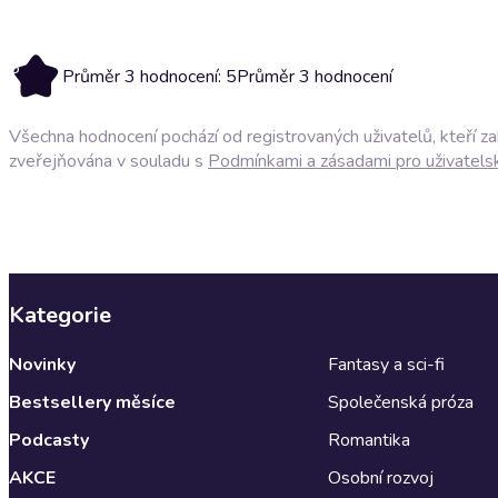
5
Průměr 3 hodnocení: 5
Průměr 3 hodnocení
Všechna hodnocení pochází od registrovaných uživatelů, kteří z
zveřejňována v souladu s
Podmínkami a zásadami pro uživatels
Kategorie
Novinky
Fantasy a sci-fi
Bestsellery měsíce
Společenská próza
Podcasty
Romantika
AKCE
Osobní rozvoj