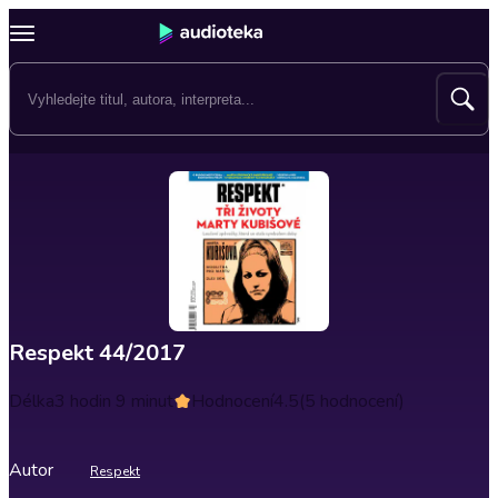
Respekt 44/2017
Délka
3 hodin 9 minut
Hodnocení
4.5
(5 hodnocení)
Autor
Respekt