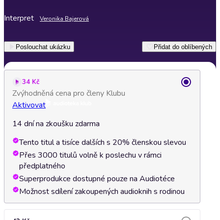
Interpret
Veronika Bajerová
Poslouchat ukázku
Přidat do oblíbených
34 Kč
Zvýhodněná cena pro členy Klubu
Aktivovat
14 dní na zkoušku zdarma
Tento titul a tisíce dalších s 20% členskou slevou
Přes 3000 titulů volně k poslechu v rámci
předplatného
Superprodukce dostupné pouze na Audiotéce
Možnost sdílení zakoupených audioknih s rodinou