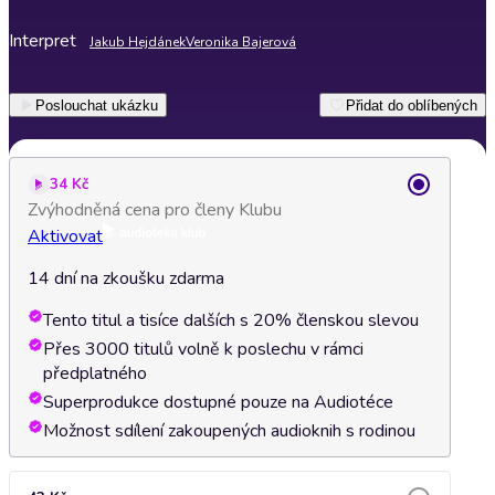
Interpret
Jakub Hejdánek
Veronika Bajerová
Poslouchat ukázku
Přidat do oblíbených
34 Kč
Zvýhodněná cena pro členy Klubu
Aktivovat
14 dní na zkoušku zdarma
Tento titul a tisíce dalších s 20% členskou slevou
Přes 3000 titulů volně k poslechu v rámci
předplatného
Superprodukce dostupné pouze na Audiotéce
Možnost sdílení zakoupených audioknih s rodinou