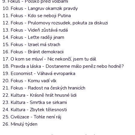
9. Fokus - Polsko před volbami
10. Fokus - Langruv okamzik pravdy
11. Fokus - Kdo se neboji Putina
12. Fokus - Prulomovy rozsudek, pokuta za diskuzi
13. Fokus - Videň zůstává rudá
14. Fokus - Leťte raději jinam
15. Fokus - Izrael má strach
16. Fokus - Bránit demokracii
17. O kom se mluví - Nic nekončí, jsem tu dál
18. Pravda a láska - Dostaneme málo peněz nebo hodně?
19. Economist - Váhavá evropanka
20. Fokus - Komu vadí vlk
21. Fokus - Radost na českých hranicích
22. Kultura - Krásně hrát hnusné lidi
23. Kultura - Smrtka se sirkami
24. Kultura - Zbytek tělesnosti
25. Civilizace - Tohle není ráj
26. Minulý týden