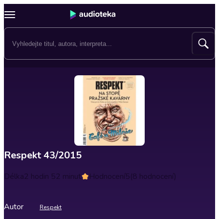
Respekt 43/2015
Délka
2 hodin 52 minut
Hodnocení
5
(8 hodnocení)
Autor
Respekt