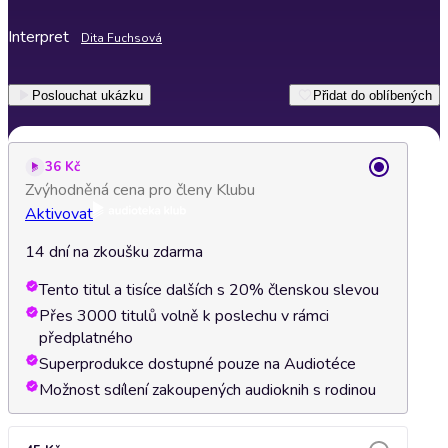
Interpret
Dita Fuchsová
Poslouchat ukázku
Přidat do oblíbených
36 Kč
Zvýhodněná cena pro členy Klubu
Aktivovat
14 dní na zkoušku zdarma
Tento titul a tisíce dalších s 20% členskou slevou
Přes 3000 titulů volně k poslechu v rámci
předplatného
Superprodukce dostupné pouze na Audiotéce
Možnost sdílení zakoupených audioknih s rodinou