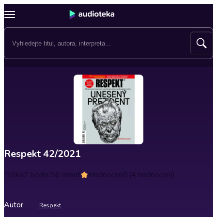
Respekt 42/2021
Délka
2 hodin 56 minut
Hodnocení
5
(4 hodnocení)
Autor
Respekt