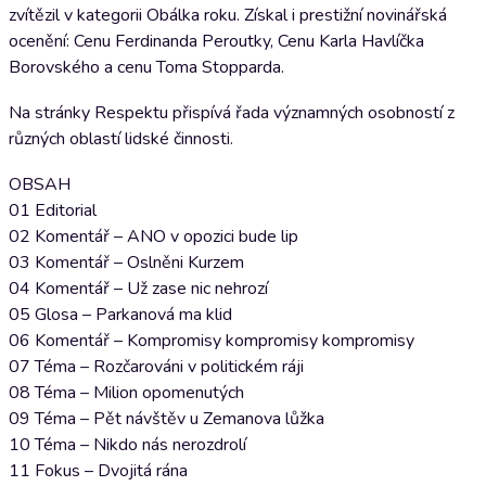
zvítězil v kategorii Obálka roku. Získal i prestižní novinářská
ocenění: Cenu Ferdinanda Peroutky, Cenu Karla Havlíčka
Borovského a cenu Toma Stopparda.
Na stránky Respektu přispívá řada významných osobností z
různých oblastí lidské činnosti.
OBSAH
01 Editorial
02 Komentář – ANO v opozici bude lip
03 Komentář – Oslněni Kurzem
04 Komentář – Už zase nic nehrozí
05 Glosa – Parkanová ma klid
06 Komentář – Kompromisy kompromisy kompromisy
07 Téma – Rozčarováni v politickém ráji
08 Téma – Milion opomenutých
09 Téma – Pět návštěv u Zemanova lůžka
10 Téma – Nikdo nás nerozdrolí
11 Fokus – Dvojitá rána