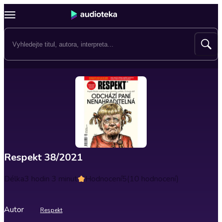
Respekt 38/2021
Délka
3 hodin 3 minut
Hodnocení
5
(10 hodnocení)
Autor
Respekt