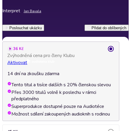
Interpret
Jan Bavala
Poslouchat ukázku
Přidat do oblíbených
36 Kč
Zvýhodněná cena pro členy Klubu
Aktivovat
14 dní na zkoušku zdarma
Tento titul a tisíce dalších s 20% členskou slevou
Přes 3000 titulů volně k poslechu v rámci
předplatného
Superprodukce dostupné pouze na Audiotéce
Možnost sdílení zakoupených audioknih s rodinou