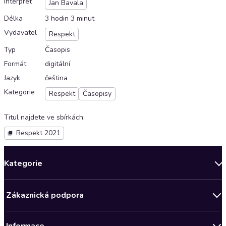
Interpret
Jan Bavala
Délka
3 hodin 3 minut
Vydavatel
Respekt
Typ
Časopis
Formát
digitální
Jazyk
čeština
Kategorie
Respekt
Časopisy
Titul najdete ve sbírkách
:
Respekt 2021
Kategorie
Novinky
Zákaznická podpora
Bestsellery měsíce
Obchodní podmínky
Podcasty