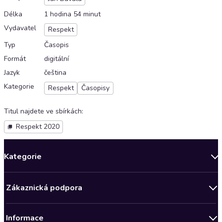
Délka
1 hodina 54 minut
Vydavatel
Respekt
Typ
Časopis
Formát
digitální
Jazyk
čeština
Kategorie
Respekt
Časopisy
Titul najdete ve sbírkách
:
Respekt 2020
Kategorie
Novinky
Zákaznická podpora
Bestsellery měsíce
Obchodní podmínky
Podcasty
Informace