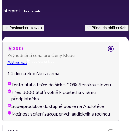
Interpret
Jan Bavala
Poslouchat ukázku
Přidat do oblíbených
36 Kč
Zvýhodněná cena pro členy Klubu
Aktivovat
14 dní na zkoušku zdarma
Tento titul a tisíce dalších s 20% členskou slevou
Přes 3000 titulů volně k poslechu v rámci
předplatného
Superprodukce dostupné pouze na Audiotéce
Možnost sdílení zakoupených audioknih s rodinou