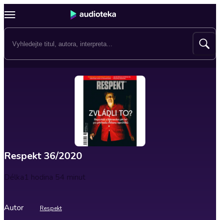
Respekt 36/2020
Délka
1 hodina 54 minut
Autor
Respekt