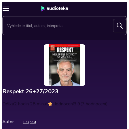
Respekt 26+27/2023
Délka
2 hodin 28 minut
Hodnocení
3.9
(7 hodnocení)
Autor
Respekt