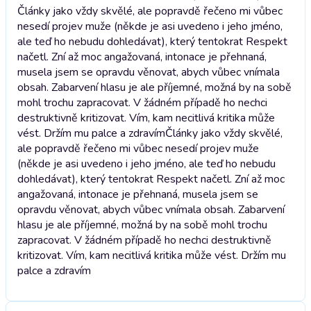
Články jako vždy skvělé, ale popravdě řečeno mi vůbec
nesedí projev muže (někde je asi uvedeno i jeho jméno,
ale teď ho nebudu dohledávat), který tentokrat Respekt
načetl. Zní až moc angažovaná, intonace je přehnaná,
musela jsem se opravdu věnovat, abych vůbec vnímala
obsah. Zabarvení hlasu je ale příjemné, možná by na sobě
mohl trochu zapracovat. V žádném případě ho nechci
destruktivně kritizovat. Vím, kam necitlivá kritika může
vést. Držím mu palce a zdravím
Články jako vždy skvělé,
ale popravdě řečeno mi vůbec nesedí projev muže
(někde je asi uvedeno i jeho jméno, ale teď ho nebudu
dohledávat), který tentokrat Respekt načetl. Zní až moc
angažovaná, intonace je přehnaná, musela jsem se
opravdu věnovat, abych vůbec vnímala obsah. Zabarvení
hlasu je ale příjemné, možná by na sobě mohl trochu
zapracovat. V žádném případě ho nechci destruktivně
kritizovat. Vím, kam necitlivá kritika může vést. Držím mu
palce a zdravím