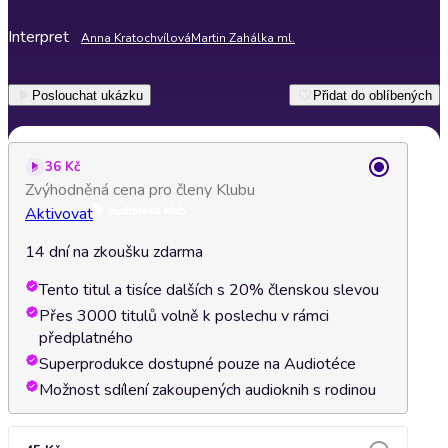
Interpret
Anna Kratochvílová
Martin Zahálka ml.
Poslouchat ukázku
Přidat do oblíbených
36 Kč
Zvýhodněná cena pro členy Klubu
Aktivovat
14 dní na zkoušku zdarma
Tento titul a tisíce dalších s 20% členskou slevou
Přes 3000 titulů volně k poslechu v rámci
předplatného
Superprodukce dostupné pouze na Audiotéce
Možnost sdílení zakoupených audioknih s rodinou