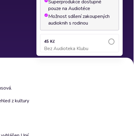
Superprodukce dostupné
pouze na Audiotéce
Možnost sdílení zakoupených
audioknih s rodinou
45 Kč
Bez Audioteka Klubu
Přidat do košíku
hsová.
ehled z kultury
 vyhlášen Unií