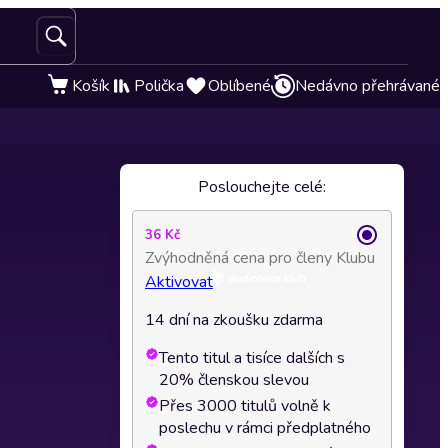
Košík
Polička
Oblíbené
Nedávno přehrávané
Poslouchejte celé:
36 Kč
Zvýhodněná cena pro členy Klubu
Aktivovat
14 dní na zkoušku zdarma
Tento titul a tisíce dalších s
20% členskou slevou
Přes 3000 titulů volně k
poslechu v rámci předplatného