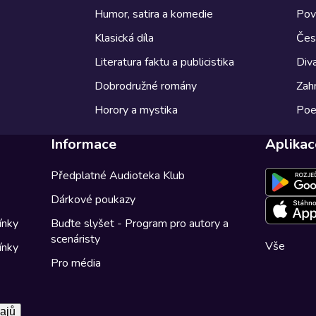
Humor, satira a komedie
Pov
Klasická díla
Česk
Literatura faktu a publicistika
Diva
Dobrodružné romány
Zahr
Horory a mystika
Poe
Informace
Aplikac
Předplatné Audioteka Klub
Dárkové poukazy
ínky
Buďte slyšet - Program pro autory a
scenáristy
Vše
ínky
Pro média
ajů