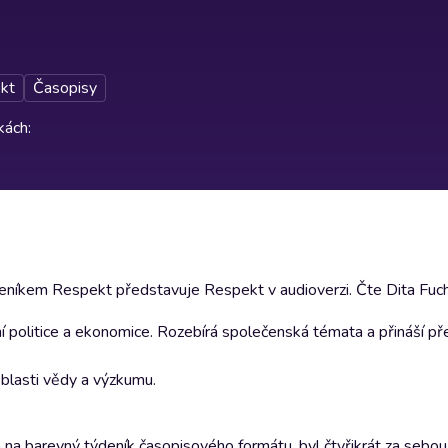
kt
Časopisy
rkách
:
níkem Respekt představuje Respekt v audioverzi. Čte Dita Fuc
ní politice a ekonomice. Rozebírá společenská témata a přináší př
 oblasti vědy a výzkumu.
a barevný týdeník časopisového formátu, byl čtyřikrát za sebou