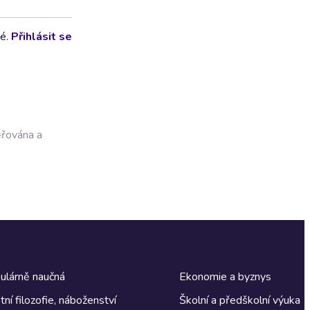
lé.
Přihlásit se
ěřována a
ulárně naučná
Ekonomie a byznys
tní filozofie, náboženství
Školní a předškolní výuka