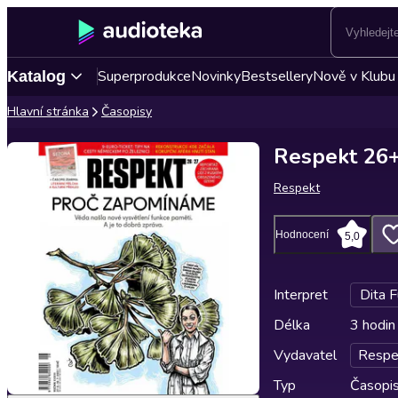
Superprodukce
Novinky
Bestsellery
Nově v Klubu
Katalog
Hlavní stránka
Časopisy
Respekt 26
Respekt
Hodnocení
5,0
Interpret
Dita 
Délka
3 hodin
Vydavatel
Respe
Typ
Časopi