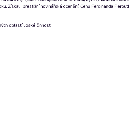
oku. Získal i prestižní novinářská ocenění: Cenu Ferdinanda Perout
ch oblastí lidské činnosti.