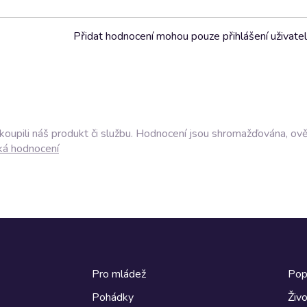
Přidat hodnocení mohou pouze přihlášení uživate
akoupili náš produkt či službu. Hodnocení jsou shromažďována, ov
ká hodnocení
Pro mládež
Pop
Pohádky
Živo