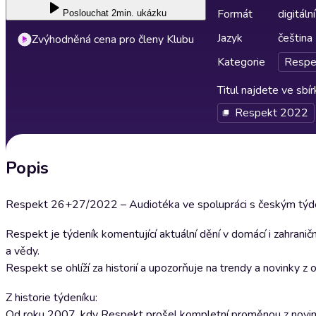
Formát
digitální
Poslouchat
2min. ukázku
Jazyk
čeština
Zvýhodněná cena pro členy Klubu
Kategorie
Respe
Titul najdete ve sbí
Respekt 2022
Popis
Respekt 26+27/2022 – Audiotéka ve spolupráci s českým týde
Respekt je týdeník komentující aktuální dění v domácí i zahranič
a vědy.
Respekt se ohlíží za historií a upozorňuje na trendy a novinky z
Z historie týdeníku:
Od roku 2007, kdy Respekt prošel kompletní proměnou z novin n