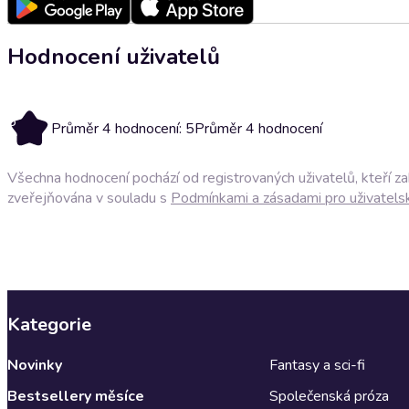
Hodnocení uživatelů
5
Průměr 4 hodnocení: 5
Průměr 4 hodnocení
Všechna hodnocení pochází od registrovaných uživatelů, kteří z
zveřejňována v souladu s
Podmínkami a zásadami pro uživatels
Kategorie
Novinky
Fantasy a sci-fi
Bestsellery měsíce
Společenská próza