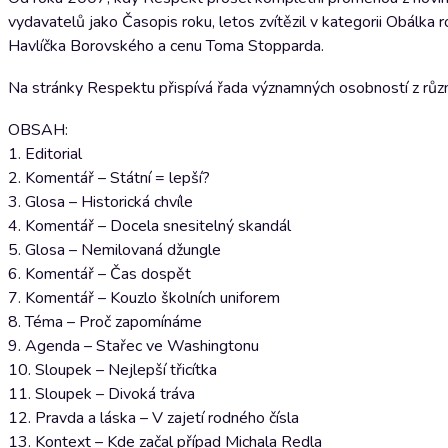
vydavatelů jako Časopis roku, letos zvítězil v kategorii Obálka r
Havlíčka Borovského a cenu Toma Stopparda.
Na stránky Respektu přispívá řada významných osobností z různý
OBSAH:
1. Editorial
2. Komentář – Státní = lepší?
3. Glosa – Historická chvíle
4. Komentář – Docela snesitelný skandál
5. Glosa – Nemilovaná džungle
6. Komentář – Čas dospět
7. Komentář – Kouzlo školních uniforem
8. Téma – Proč zapomínáme
9. Agenda – Stařec ve Washingtonu
10. Sloupek – Nejlepší třicítka
11. Sloupek – Divoká tráva
12. Pravda a láska – V zajetí rodného čísla
13. Kontext – Kde začal případ Michala Redla