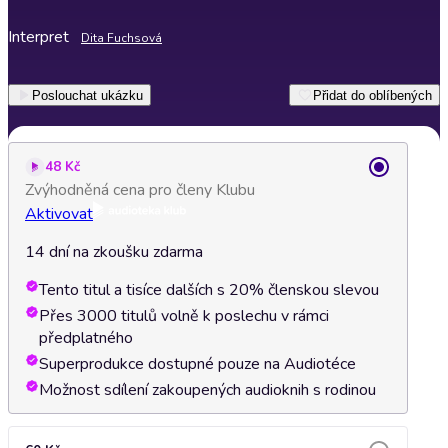
Interpret
Dita Fuchsová
Poslouchat ukázku
Přidat do oblíbených
48 Kč
Zvýhodněná cena pro členy Klubu
Aktivovat
14 dní na zkoušku zdarma
Tento titul a tisíce dalších s 20% členskou slevou
Přes 3000 titulů volně k poslechu v rámci
předplatného
Superprodukce dostupné pouze na Audiotéce
Možnost sdílení zakoupených audioknih s rodinou