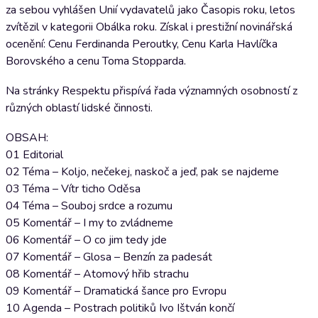
za sebou vyhlášen Unií vydavatelů jako Časopis roku, letos
zvítězil v kategorii Obálka roku. Získal i prestižní novinářská
ocenění: Cenu Ferdinanda Peroutky, Cenu Karla Havlíčka
Borovského a cenu Toma Stopparda.
Na stránky Respektu přispívá řada významných osobností z
různých oblastí lidské činnosti.
OBSAH:
01 Editorial
02 Téma – Koljo, nečekej, naskoč a jeď, pak se najdeme
03 Téma – Vítr ticho Oděsa
04 Téma – Souboj srdce a rozumu
05 Komentář – I my to zvládneme
06 Komentář – O co jim tedy jde
07 Komentář – Glosa – Benzín za padesát
08 Komentář – Atomový hřib strachu
09 Komentář – Dramatická šance pro Evropu
10 Agenda – Postrach politiků Ivo Ištván končí