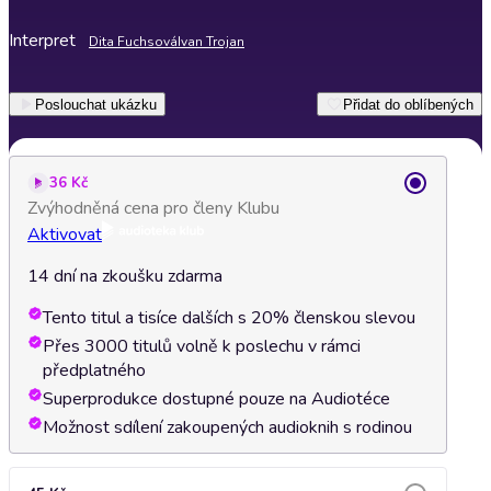
Interpret
Dita Fuchsová
Ivan Trojan
Poslouchat ukázku
Přidat do oblíbených
36 Kč
Zvýhodněná cena pro členy Klubu
Aktivovat
14 dní na zkoušku zdarma
Tento titul a tisíce dalších s 20% členskou slevou
Přes 3000 titulů volně k poslechu v rámci
předplatného
Superprodukce dostupné pouze na Audiotéce
Možnost sdílení zakoupených audioknih s rodinou