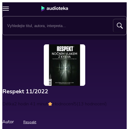
Respekt 11/2022
Délka
2 hodin 41 minut
Hodnocení
5
(13 hodnocení)
Autor
Respekt