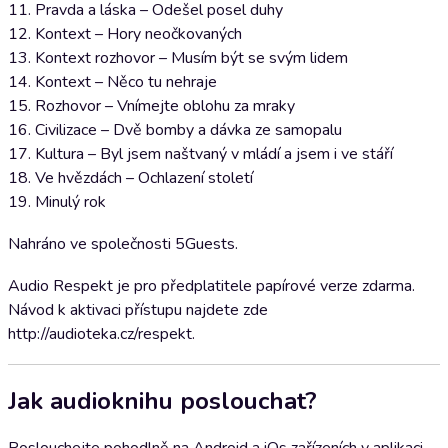
11. Pravda a láska – Odešel posel duhy
12. Kontext – Hory neočkovaných
13. Kontext rozhovor – Musím být se svým lidem
14. Kontext – Něco tu nehraje
15. Rozhovor – Vnímejte oblohu za mraky
16. Civilizace – Dvě bomby a dávka ze samopalu
17. Kultura – Byl jsem naštvaný v mládí a jsem i ve stáří
18. Ve hvězdách – Ochlazení století
19. Minulý rok
Nahráno ve společnosti 5Guests.
Audio Respekt je pro předplatitele papírové verze zdarma.
Návod k aktivaci přístupu najdete zde
http://audioteka.cz/respekt.
Jak audioknihu poslouchat?
Poslouchejte pohodlně na Android a iOs zařízeních v aplikaci