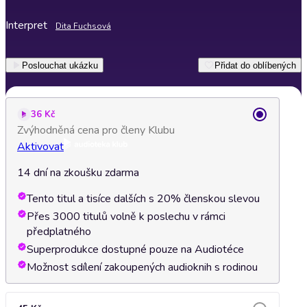
Interpret
Dita Fuchsová
Poslouchat ukázku
Přidat do oblíbených
36 Kč
Zvýhodněná cena pro členy Klubu
Aktivovat
14 dní na zkoušku zdarma
Tento titul a tisíce dalších s 20% členskou slevou
Přes 3000 titulů volně k poslechu v rámci
předplatného
Superprodukce dostupné pouze na Audiotéce
Možnost sdílení zakoupených audioknih s rodinou