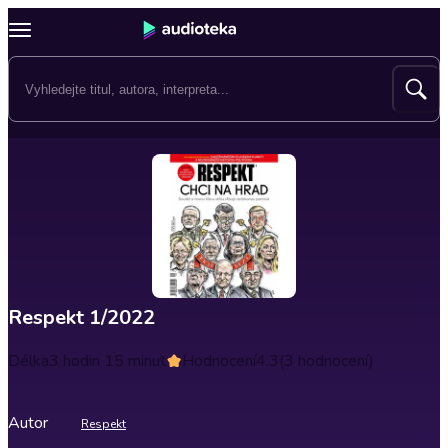
Respekt 1/2022
Délka
3 hodin 15 minut
Hodnocení
4.3
(3 hodnocení)
Autor
Respekt